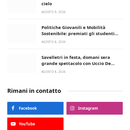
cielo
AGOSTO 9, 2026
Politiche Giovanili e Mobilità
Sostenibile: premiati gli studenti
universitari del bando “La strada
AGOSTO 8, 2026
giusta”
Savelletri in festa, domani sera
grande spettacolo con Uccio De
Santis
AGOSTO 8, 2026
Rimani in contatto
Facebook
Instagram
YouTube