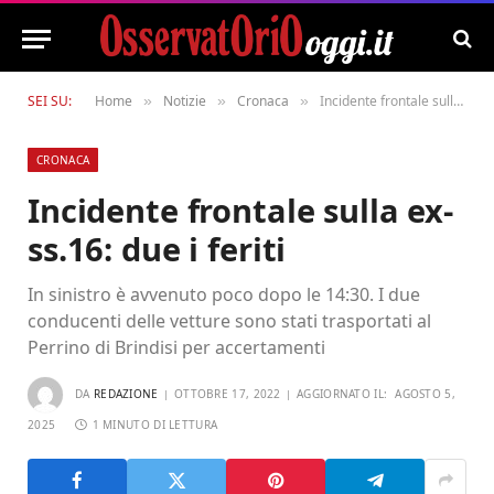
SEI SU:
Home
Notizie
Cronaca
Incidente frontale sulla ex-ss.16: due i feriti
»
»
»
CRONACA
Incidente frontale sulla ex-
ss.16: due i feriti
In sinistro è avvenuto poco dopo le 14:30. I due
conducenti delle vetture sono stati trasportati al
Perrino di Brindisi per accertamenti
DA
REDAZIONE
OTTOBRE 17, 2022
AGGIORNATO IL:
AGOSTO 5,
2025
1 MINUTO DI LETTURA