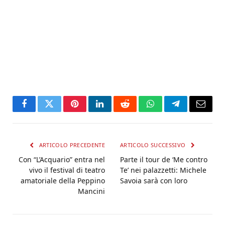
Facebook
Twitter
Pinterest
LinkedIn
Reddit
WhatsApp
Telegram
Email
ARTICOLO PRECEDENTE
ARTICOLO SUCCESSIVO
Con “L’Acquario” entra nel
Parte il tour de ‘Me contro
vivo il festival di teatro
Te’ nei palazzetti: Michele
amatoriale della Peppino
Savoia sarà con loro
Mancini