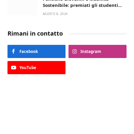
Sostenibile: premiati gli studenti
universitari del bando “La strada
AGOSTO 8, 2026
giusta”
Rimani in contatto
Facebook
Instagram
YouTube