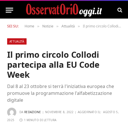
SEI SU:
Home
Notizie
Attualità
Il primo circolo Collodi partecipa alla EU Code Week
»
»
»
ATTUALITÀ
Il primo circolo Collodi
partecipa alla EU Code
Week
Dal 8 al 23 ottobre si terrà l'iniziativa europea che
promuove la programmazione l'alfabetizzazione
digitale
DA
REDAZIONE
NOVEMBRE 8, 2022
AGGIORNATO IL:
AGOSTO 5,
2025
1 MINUTO DI LETTURA