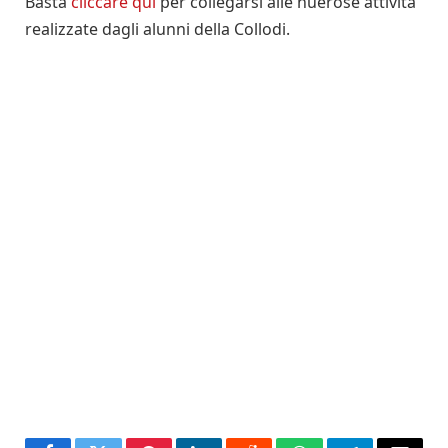
Basta
cliccare qui
per collegarsi alle nuerose attività
realizzate dagli alunni della Collodi.