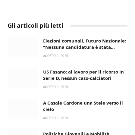
Gli articoli più letti
Elezioni comunali, Futuro Nazionale:
“Nessuna candidatura è stata
ancora decisa”
AGOSTO 9, 2026
US Fasano: al lavoro per il ricorso in
Serie D, nessun caso-calciatori
AGOSTO 9, 2026
A Casale Cardone una Stele verso il
cielo
AGOSTO 9, 2026
Politiche Giovanili e Mobilità