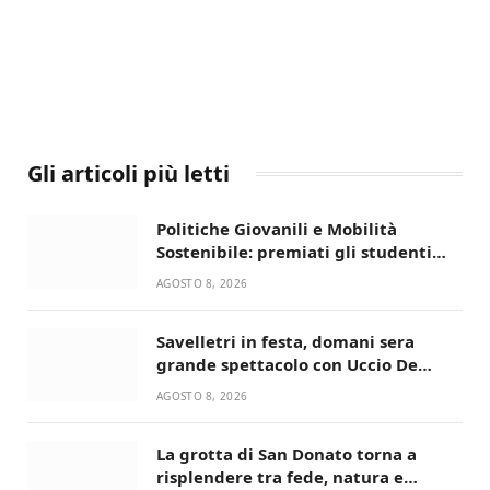
Gli articoli più letti
Politiche Giovanili e Mobilità
Sostenibile: premiati gli studenti
universitari del bando “La strada
AGOSTO 8, 2026
giusta”
Savelletri in festa, domani sera
grande spettacolo con Uccio De
Santis
AGOSTO 8, 2026
La grotta di San Donato torna a
risplendere tra fede, natura e