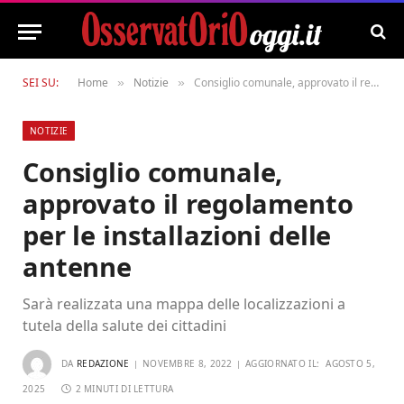
SEI SU:
Home
Notizie
Consiglio comunale, approvato il regolamento per le installazioni delle antenne
»
»
NOTIZIE
Consiglio comunale,
approvato il regolamento
per le installazioni delle
antenne
Sarà realizzata una mappa delle localizzazioni a
tutela della salute dei cittadini
DA
REDAZIONE
NOVEMBRE 8, 2022
AGGIORNATO IL:
AGOSTO 5,
2025
2 MINUTI DI LETTURA