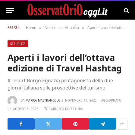
SEI SU:
Home
Notizie
Attualità
Aperti i lavori dell’ottava edizione di Travel Hashtag
»
»
»
ATTUALITÀ
Aperti i lavori dell’ottava
edizione di Travel Hashtag
Il resort Borgo Egnazia protagonista della due
giorni italiana sulle prospettive del turismo
DA
MARICA MASTRANGELO
NOVEMBRE 11, 2022
AGGIORNATO
IL:
AGOSTO 5, 2025
1 MINUTO DI LETTURA