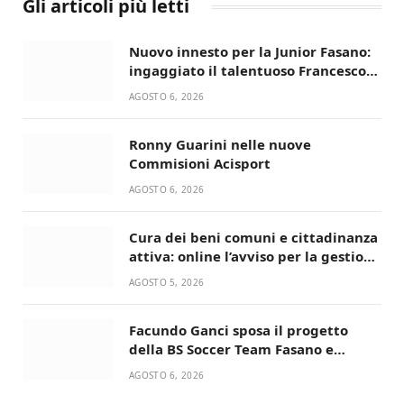
Gli articoli più letti
Nuovo innesto per la Junior Fasano:
ingaggiato il talentuoso Francesco
Lupo Timini
AGOSTO 6, 2026
Ronny Guarini nelle nuove
Commisioni Acisport
AGOSTO 6, 2026
Cura dei beni comuni e cittadinanza
attiva: online l’avviso per la gestione
condivisa della Villetta di Laureto
AGOSTO 5, 2026
Facundo Ganci sposa il progetto
della BS Soccer Team Fasano e
ritorna in campo
AGOSTO 6, 2026