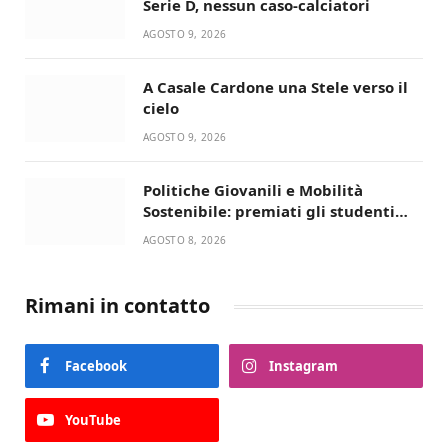
Serie D, nessun caso-calciatori
AGOSTO 9, 2026
A Casale Cardone una Stele verso il
cielo
AGOSTO 9, 2026
Politiche Giovanili e Mobilità
Sostenibile: premiati gli studenti
universitari del bando “La strada
AGOSTO 8, 2026
giusta”
Rimani in contatto
Facebook
Instagram
YouTube