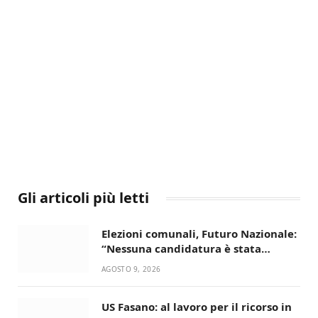
Gli articoli più letti
Elezioni comunali, Futuro Nazionale:
“Nessuna candidatura è stata
ancora decisa”
AGOSTO 9, 2026
US Fasano: al lavoro per il ricorso in