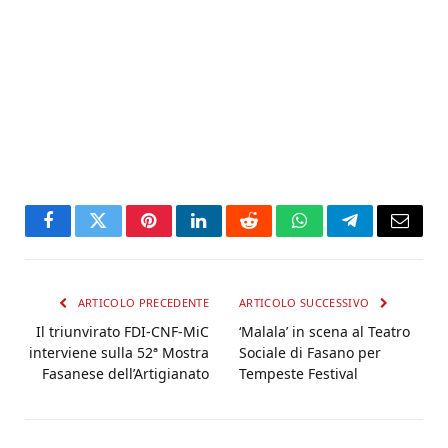
Facebook
Twitter
Pinterest
LinkedIn
Reddit
WhatsApp
Telegram
Email
ARTICOLO PRECEDENTE
ARTICOLO SUCCESSIVO
Il triunvirato FDI-CNF-MiC
‘Malala’ in scena al Teatro
interviene sulla 52ª Mostra
Sociale di Fasano per
Fasanese dell’Artigianato
Tempeste Festival