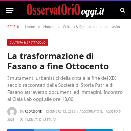
SEI SU:
Home
Notizie
Cultura & Spettacolo
La trasformazione di Fasano a fine Ottocento
»
»
»
CULTURA & SPETTACOLO
La trasformazione di
Fasano a fine Ottocento
I mutamenti urbanistici della città alla fine del XIX
secolo raccontati dalla Società di Storia Patria di
Fasano attraverso documenti ed immagini. Incontro
al Ciaia Lab oggi alle ore 18,00
DA
REDAZIONE
DICEMBRE 12, 2022
AGGIORNATO IL:
AGOSTO 5,
2025
4 MINUTI DI LETTURA