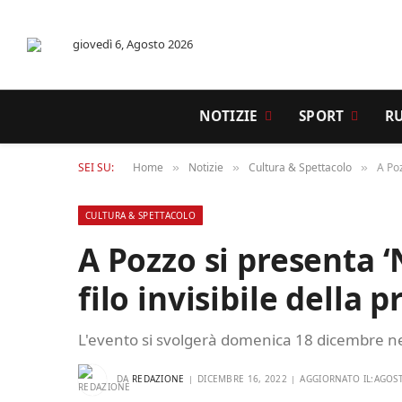
giovedì 6, Agosto 2026
NOTIZIE
SPORT
R
SEI SU:
Home
Notizie
Cultura & Spettacolo
A Poz
»
»
»
CULTURA & SPETTACOLO
A Pozzo si presenta ‘N
filo invisibile della 
L'evento si svolgerà domenica 18 dicembre nel
DA
REDAZIONE
DICEMBRE 16, 2022
AGGIORNATO IL:
AGOST