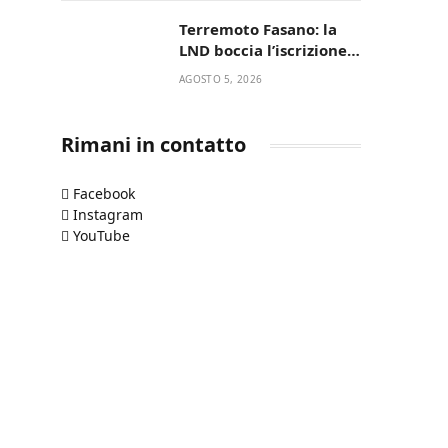
UN’AMICIZIA STORICA
Terremoto Fasano: la
LND boccia l’iscrizione,
biancazzurri fuori dalla
AGOSTO 5, 2026
Serie D
Rimani in contatto
Facebook
Instagram
YouTube