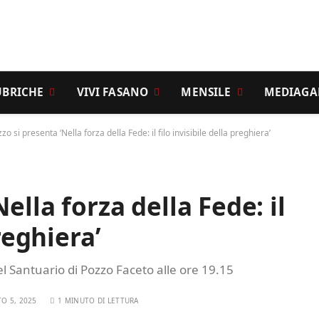
UBRICHE
VIVI FASANO
MENSILE
MEDIAGA
zo si presenta ‘Nella forza della Fede: il filo invisibile della preghiera’
ella forza della Fede: il
preghiera’
 Santuario di Pozzo Faceto alle ore 19.15
O 5, 2025
1 MINUTO DI LETTURA