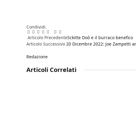
Condividi.
Facebook
Twitter
Pinterest
LinkedIn
Reddit
WhatsApp
Telegram
Email
Articolo Precedente
Sckitte Doò e il burraco benefico
Articolo Successivo
20 Dicembre 2022: Joe Zampetti ar
Redazione
Articoli
Correlati