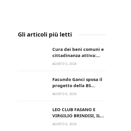
Gli articoli più letti
Cura dei beni comuni e
cittadinanza attiva:
online l’avviso per la
AGOSTO 5, 2026
gestione condivisa
della Villetta di Laureto
Facundo Ganci sposa il
progetto della BS
Soccer Team Fasano e
AGOSTO 6, 2026
ritorna in campo
LEO CLUB FASANO E
VIRGILIO BRINDISI, IL
PASSAGGIO DELLE
AGOSTO 6, 2026
CONSEGNE RINNOVA