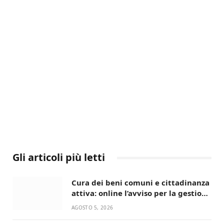
Gli articoli più letti
Cura dei beni comuni e cittadinanza
attiva: online l’avviso per la gestione
condivisa della Villetta di Laureto
AGOSTO 5, 2026