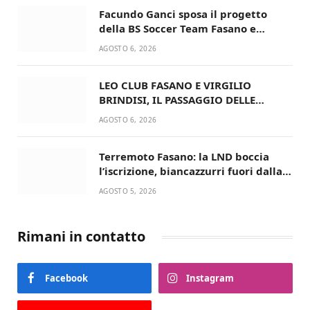
Facundo Ganci sposa il progetto
della BS Soccer Team Fasano e
ritorna in campo
AGOSTO 6, 2026
LEO CLUB FASANO E VIRGILIO
BRINDISI, IL PASSAGGIO DELLE
CONSEGNE RINNOVA UN’AMICIZIA
AGOSTO 6, 2026
STORICA
Terremoto Fasano: la LND boccia
l’iscrizione, biancazzurri fuori dalla
Serie D
AGOSTO 5, 2026
Rimani in contatto
Facebook
Instagram