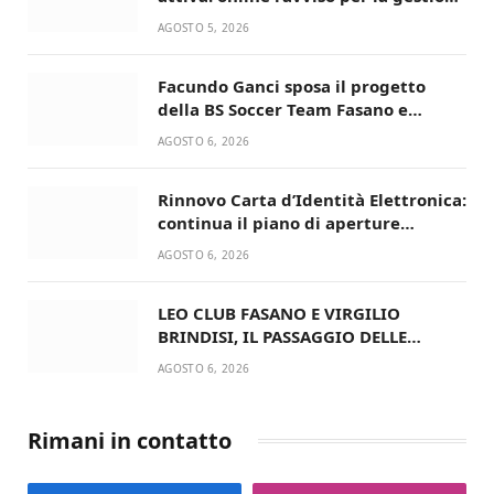
condivisa della Villetta di Laureto
AGOSTO 5, 2026
Facundo Ganci sposa il progetto
della BS Soccer Team Fasano e
ritorna in campo
AGOSTO 6, 2026
Rinnovo Carta d’Identità Elettronica:
continua il piano di aperture
straordinarie del Comune di Fasano
AGOSTO 6, 2026
LEO CLUB FASANO E VIRGILIO
BRINDISI, IL PASSAGGIO DELLE
CONSEGNE RINNOVA UN’AMICIZIA
AGOSTO 6, 2026
STORICA
Rimani in contatto