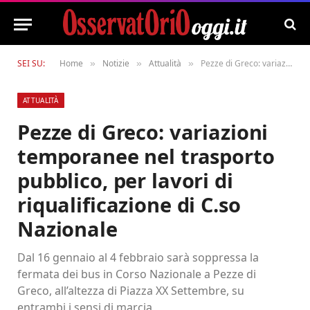
SEI SU:
Home
Notizie
Attualità
Pezze di Greco: variazioni temporanee nel trasporto pubblico, per lavori di riqualificazione di C.so Nazionale
»
»
»
ATTUALITÀ
Pezze di Greco: variazioni
temporanee nel trasporto
pubblico, per lavori di
riqualificazione di C.so
Nazionale
Dal 16 gennaio al 4 febbraio sarà soppressa la
fermata dei bus in Corso Nazionale a Pezze di
Greco, all’altezza di Piazza XX Settembre, su
entrambi i sensi di marcia