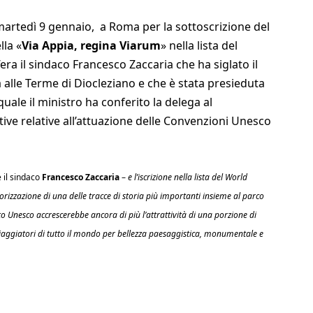
artedì 9 gennaio, a Roma per la sottoscrizione del
lla «
Via Appia, regina Viarum
» nella lista del
ra il sindaco Francesco Zaccaria che ha siglato il
a alle Terme di Diocleziano e che è stata presieduta
uale il ministro ha conferito la delega al
ative relative all’attuazione delle Convenzioni Unesco
 il sindaco
Francesco Zaccaria
–
e l’iscrizione nella lista del World
rizzazione di una delle tracce di storia più importanti insieme al parco
to Unesco accrescerebbe ancora di più l’attrattività di una porzione di
i viaggiatori di tutto il mondo per bellezza paesaggistica, monumentale e