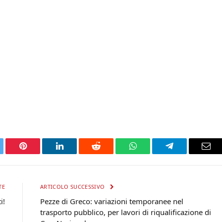
tter
Pinterest
LinkedIn
Reddit
WhatsApp
Telegram
Ema
TE
ARTICOLO SUCCESSIVO
i!
Pezze di Greco: variazioni temporanee nel
trasporto pubblico, per lavori di riqualificazione di