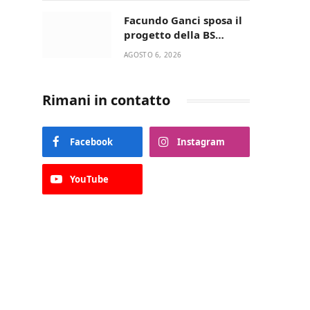
della Villetta di Laureto
Facundo Ganci sposa il
progetto della BS
Soccer Team Fasano e
AGOSTO 6, 2026
ritorna in campo
Rimani in contatto
Facebook
Instagram
YouTube