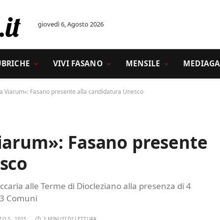
giovedì 6, Agosto 2026
UBRICHE
VIVI FASANO
MENSILE
MEDIAGA
na Viarum»: Fasano presente alla candidatura Unesco
Viarum»: Fasano presente
esco
ccaria alle Terme di Diocleziano alla presenza di 4
 73 Comuni
TO 5, 2025
2 MINUTI DI LETTURA