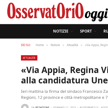
NOTIZIE
SPORT
R
SEI SU:
Home
Notizie
Attualità
«Via Appia, Regi
»
»
»
ATTUALITÀ
«Via Appia, Regina 
alla candidatura Un
Ieri mattina la firma del sindaco Francesco Za
Regioni, 12 province e città metropolitane e
DA
REDAZIONE
GENNAIO 11, 2023
AGGIORNATO IL:
AGOS