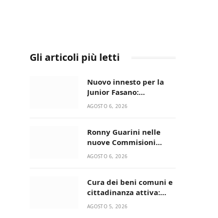
Gli articoli più letti
Nuovo innesto per la
Junior Fasano:
ingaggiato il
AGOSTO 6, 2026
talentuoso Francesco
Lupo Timini
Ronny Guarini nelle
nuove Commisioni
Acisport
AGOSTO 6, 2026
Cura dei beni comuni e
cittadinanza attiva:
online l’avviso per la
AGOSTO 5, 2026
gestione condivisa