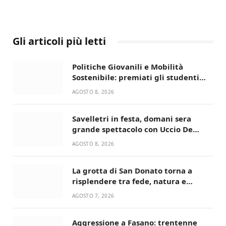
Gli articoli più letti
Politiche Giovanili e Mobilità
Sostenibile: premiati gli studenti
universitari del bando “La strada
AGOSTO 8, 2026
giusta”
Savelletri in festa, domani sera
grande spettacolo con Uccio De
Santis
AGOSTO 8, 2026
La grotta di San Donato torna a
risplendere tra fede, natura e
devozione
AGOSTO 7, 2026
Aggressione a Fasano: trentenne