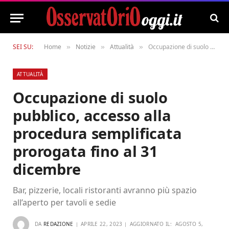
SEI SU:
Home
Notizie
Attualità
Occupazione di suolo pubblico, accesso alla procedura semplificata prorogata fino al 31 dicembre
»
»
»
ATTUALITÀ
Occupazione di suolo
pubblico, accesso alla
procedura semplificata
prorogata fino al 31
dicembre
Bar, pizzerie, locali ristoranti avranno più spazio
all’aperto per tavoli e sedie
DA
REDAZIONE
APRILE 22, 2023
AGGIORNATO IL:
AGOSTO 5,