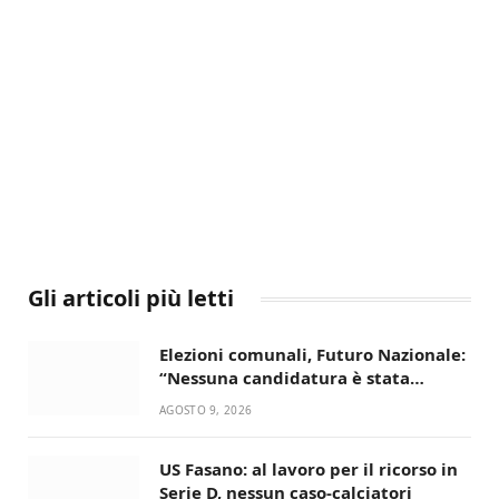
Gli articoli più letti
Elezioni comunali, Futuro Nazionale:
“Nessuna candidatura è stata
ancora decisa”
AGOSTO 9, 2026
US Fasano: al lavoro per il ricorso in
Serie D, nessun caso-calciatori