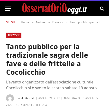
SEI SU:
Home
Notizie
Frazioni
Tanto pubblico per la tradizionale sagra delle fave e delle frittelle a Cocolicchio
»
»
»
FRAZIONI
Tanto pubblico per la
tradizionale sagra delle
fave e delle frittelle a
Cocolicchio
L'evento organizzato dall'associazione culturale
Cocolicchio si è svolto lo scorso sabato 19 agosto
DA
REDAZIONE
AGOSTO 21, 2023
AGGIORNATO IL:
AGOSTO 5,
2025
2 MINUTI DI LETTURA