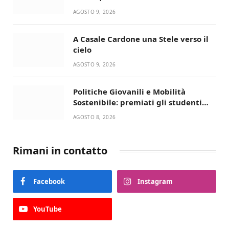
AGOSTO 9, 2026
A Casale Cardone una Stele verso il
cielo
AGOSTO 9, 2026
Politiche Giovanili e Mobilità
Sostenibile: premiati gli studenti
universitari del bando “La strada
AGOSTO 8, 2026
giusta”
Rimani in contatto
Facebook
Instagram
YouTube