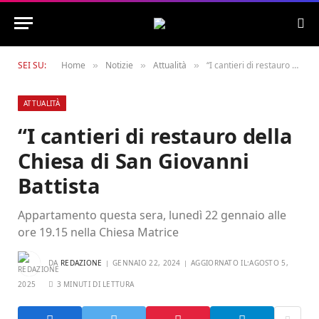
SEI SU:
Home
Notizie
Attualità
“I cantieri di restauro della Chiesa di San Giovanni Battista
»
»
»
ATTUALITÀ
“I cantieri di restauro della
Chiesa di San Giovanni
Battista
Appartamento questa sera, lunedì 22 gennaio alle
ore 19.15 nella Chiesa Matrice
DA
REDAZIONE
GENNAIO 22, 2024
AGGIORNATO IL:
AGOSTO 5,
2025
3 MINUTI DI LETTURA