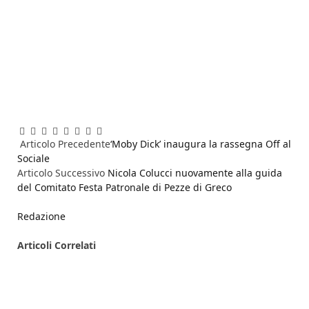
Facebook
Twitter
Pinterest
LinkedIn
Reddit
WhatsApp
Telegram
Email
Articolo Precedente
‘Moby Dick’ inaugura la rassegna Off al
Sociale
Articolo Successivo
Nicola Colucci nuovamente alla guida
del Comitato Festa Patronale di Pezze di Greco
Redazione
Articoli
Correlati