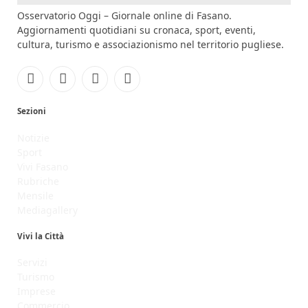
Osservatorio Oggi – Giornale online di Fasano.
Aggiornamenti quotidiani su cronaca, sport, eventi,
cultura, turismo e associazionismo nel territorio pugliese.
Facebook
Instagram
YouTube
RSS
Sezioni
Notizie
Sport
Vivi Fasano
Rubriche
Mensile
Mediagallery
Vivi la Città
Servizi
Turismo
Imprese
Commercio