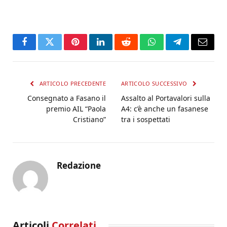
Facebook
Twitter
Pinterest
LinkedIn
Reddit
WhatsApp
Telegram
Email
ARTICOLO PRECEDENTE
ARTICOLO SUCCESSIVO
Consegnato a Fasano il
Assalto al Portavalori sulla
premio AIL “Paola
A4: c’è anche un fasanese
Cristiano”
tra i sospettati
Redazione
Articoli
Correlati