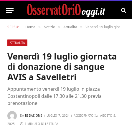
SEI SU:
Home
Notizie
Attualità
Venerdì 19 luglio giornata di donazione di sangue AVIS a Savelletri
»
»
»
ATTUALITÀ
Venerdì 19 luglio giornata
di donazione di sangue
AVIS a Savelletri
Appuntamento venerdì 19 luglio in piazza
Costantinopoli dalle 17.30 alle 21.30 previa
prenotazione
DA
REDAZIONE
LUGLIO 7, 2024
AGGIORNATO IL:
AGOSTO 5,
2025
1 MINUTO DI LETTURA