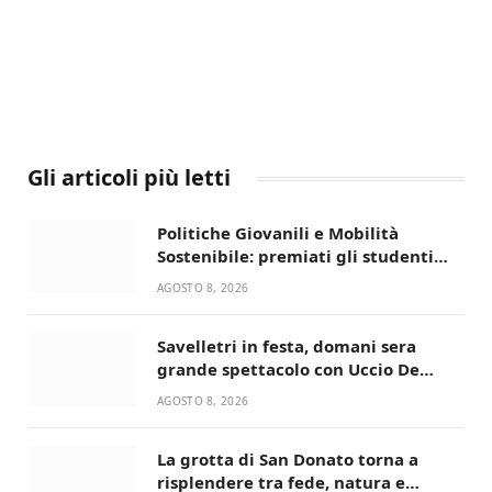
Gli articoli più letti
Politiche Giovanili e Mobilità
Sostenibile: premiati gli studenti
universitari del bando “La strada
AGOSTO 8, 2026
giusta”
Savelletri in festa, domani sera
grande spettacolo con Uccio De
Santis
AGOSTO 8, 2026
La grotta di San Donato torna a
risplendere tra fede, natura e