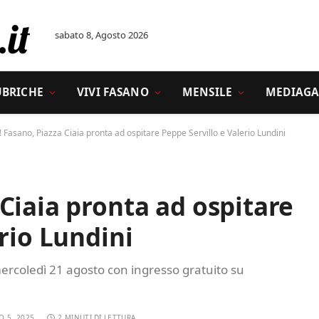
sabato 8, Agosto 2026
UBRICHE
VIVI FASANO
MENSILE
MEDIAGA
Fasano, Piazza Ciaia pronta ad ospitare Peppe Servillo e Valerio Lundini
Ciaia pronta ad ospitare
rio Lundini
rcoledì 21 agosto con ingresso gratuito su
O 5, 2025
2 MINUTI DI LETTURA