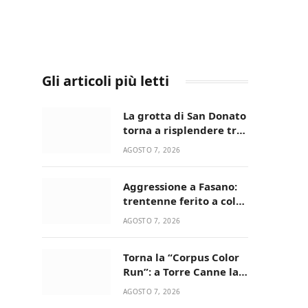
Gli articoli più letti
La grotta di San Donato
torna a risplendere tra
fede, natura e
AGOSTO 7, 2026
devozione
Aggressione a Fasano:
trentenne ferito a colpi
di pistola in casa
AGOSTO 7, 2026
Torna la “Corpus Color
Run”: a Torre Canne la
corsa più allegra e
AGOSTO 7, 2026
colorata dell’estate!