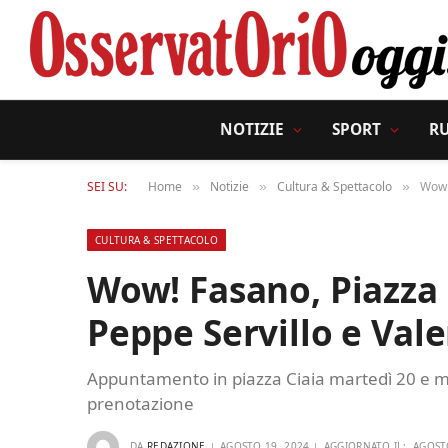
NOTIZIE
SPORT
R
SEI SU:
Home
Notizie
Cultura & Spettacolo
Wow! 
»
»
»
CULTURA & SPETTACOLO
Wow! Fasano, Piazza 
Peppe Servillo e Vale
Appuntamento in piazza Ciaia martedì 20 e me
prenotazione
DA
REDAZIONE
AGOSTO 19, 2024
AGGIORNATO IL:
AGOST