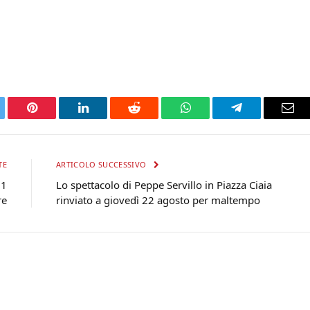
tter
Pinterest
LinkedIn
Reddit
WhatsApp
Telegram
Ema
TE
ARTICOLO SUCCESSIVO
 1
Lo spettacolo di Peppe Servillo in Piazza Ciaia
re
rinviato a giovedì 22 agosto per maltempo