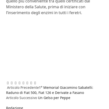
quello più conveniente tra quelli certificati dal
Ministero della Salute, prima di iniziare con
l’inserimento degli enzimi in tutti i feretri.
Facebook
Twitter
Pinterest
LinkedIn
Reddit
WhatsApp
Telegram
Email
Articolo Precedente
1° Memorial Giacomino Sabatelli:
Raduno di Fiat 500, Fiat 126 e Derivate a Fasano
Articolo Successivo
Un Gelso per Peppe
Redazione