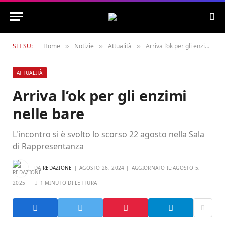
SEI SU:
Home
Notizie
Attualità
Arriva l’ok per gli enzimi nelle bare
»
»
»
ATTUALITÀ
Arriva l’ok per gli enzimi
nelle bare
L'incontro si è svolto lo scorso 22 agosto nella Sala
di Rappresentanza
DA
REDAZIONE
AGOSTO 26, 2024
AGGIORNATO IL:
AGOSTO 5,
2025
1 MINUTO DI LETTURA