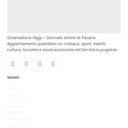
Osservatorio Oggi – Giornale online di Fasano.
Aggiornamenti quotidiani su cronaca, sport, eventi,
cultura, turismo e associazionismo nel territorio pugliese.
Facebook
Instagram
YouTube
RSS
Sezioni
Notizie
Sport
Vivi Fasano
Rubriche
Mensile
Mediagallery