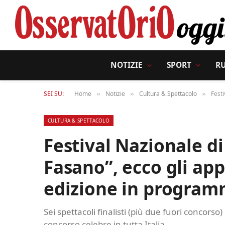
NOTIZIE
SPORT
R
SEI SU:
Home
Notizie
Cultura & Spettacolo
Fest
»
»
»
CULTURA & SPETTACOLO
Festival Nazionale di
Fasano”, ecco gli ap
edizione in program
Sei spettacoli finalisti (più due fuori concors
concorso celebre in tutta Italia.