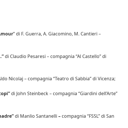
’Amour
” di F. Guerra, A. Giacomino, M. Cantieri –
.”
di Claudio Pesaresi – compagnia “Al Castello” di
ldo Nicolaj – compagnia “Teatro di Sabbia” di Vicenza;
topi”
di John Steinbeck – compagnia “Giardini dell’Arte”
 madre”
di Manlio Santanelli
–
compagnia “FSSL” di San