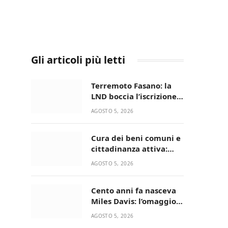
Gli articoli più letti
Terremoto Fasano: la
LND boccia l’iscrizione,
biancazzurri fuori dalla
AGOSTO 5, 2026
Serie D
Cura dei beni comuni e
cittadinanza attiva:
online l’avviso per la
AGOSTO 5, 2026
gestione condivisa
della Villetta di Laureto
Cento anni fa nasceva
Miles Davis: l’omaggio
di Bari in Jazz al
AGOSTO 5, 2026
Minareto