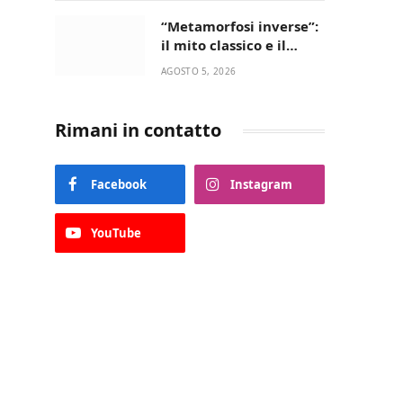
“Metamorfosi inverse”:
il mito classico e il
riscatto femminile
AGOSTO 5, 2026
incantano la Selva di
Fasano
Rimani in contatto
Facebook
Instagram
YouTube