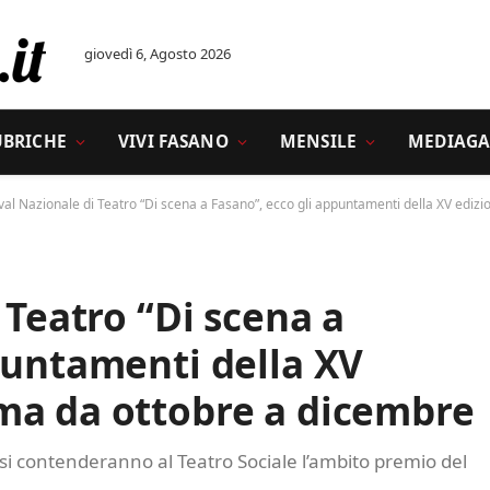
giovedì 6, Agosto 2026
UBRICHE
VIVI FASANO
MENSILE
MEDIAGA
ival Nazionale di Teatro “Di scena a Fasano”, ecco gli appuntamenti della XV edi
 Teatro “Di scena a
puntamenti della XV
ma da ottobre a dicembre
o) si contenderanno al Teatro Sociale l’ambito premio del