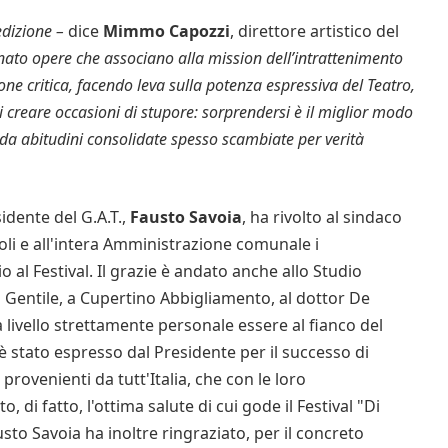
edizione –
dice
Mimmo Capozzi
, direttore artistico del
onato opere
che associano alla mission dell’intrattenimento
one critica, facendo leva sulla potenza espressiva del Teatro,
i
creare occasioni di stupore: sorprendersi è il miglior modo
a abitudini consolidate spesso scambiate per verità
idente del G.A.T.,
Fausto Savoia
, ha rivolto al sindaco
oli e all'intera Amministrazione comunale i
 al Festival. Il grazie è andato anche allo Studio
o Gentile, a Cupertino Abbigliamento, al dottor De
 livello strettamente personale essere al fianco del
è stato espresso dal Presidente per il successo di
rovenienti da tutt'Italia, che con le loro
i fatto, l'ottima salute di cui gode il Festival "Di
sto Savoia ha inoltre ringraziato, per il concreto