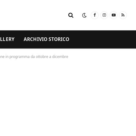
Facebook
Instagram
YouTube
RSS
LLERY
ARCHIVIO STORICO
zione in programma da ottobre a dicembre