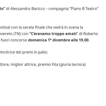
nto”
di Alessandro Baricco – compagnia “Piano B Teatro”
estival con la serata finale che vedrà in scena la
overeto (TN) con
“C’eravamo troppo amati
” di Roberto
 fuori concorso
domenica 1° dicembre alle 19.00
.
ncitrice dei premi in palio:
ttore, miglior attrice, premio Fita (giuria tecnica)