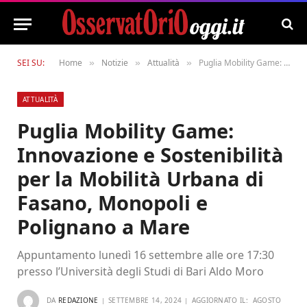
SEI SU:
Home
Notizie
Attualità
Puglia Mobility Game: Innovazione e Sostenibilità per la Mobilità Urbana di Fasano, Monopoli e Polignano a Mare
»
»
»
ATTUALITÀ
Puglia Mobility Game:
Innovazione e Sostenibilità
per la Mobilità Urbana di
Fasano, Monopoli e
Polignano a Mare
Appuntamento lunedì 16 settembre alle ore 17:30
presso l’Università degli Studi di Bari Aldo Moro
DA
REDAZIONE
SETTEMBRE 14, 2024
AGGIORNATO IL:
AGOSTO