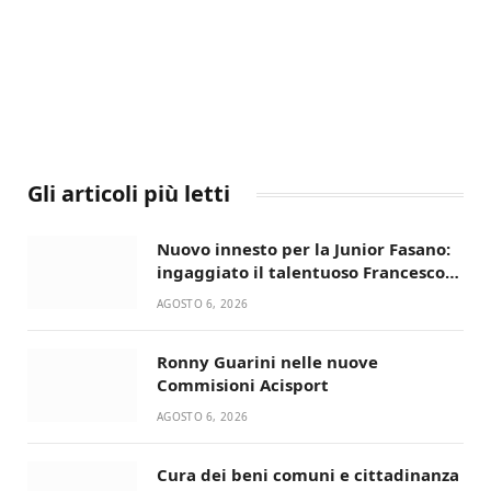
Gli articoli più letti
Nuovo innesto per la Junior Fasano:
ingaggiato il talentuoso Francesco
Lupo Timini
AGOSTO 6, 2026
Ronny Guarini nelle nuove
Commisioni Acisport
AGOSTO 6, 2026
Cura dei beni comuni e cittadinanza