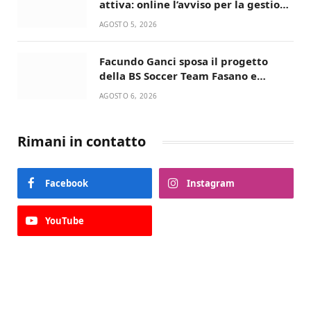
attiva: online l’avviso per la gestione
condivisa della Villetta di Laureto
AGOSTO 5, 2026
Facundo Ganci sposa il progetto
della BS Soccer Team Fasano e
ritorna in campo
AGOSTO 6, 2026
Rimani in contatto
Facebook
Instagram
YouTube