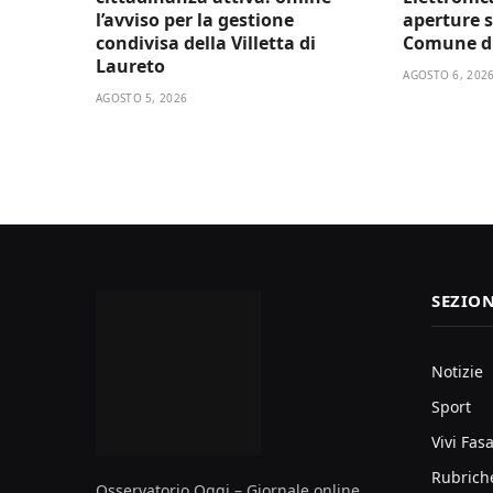
l’avviso per la gestione
aperture s
condivisa della Villetta di
Comune d
Laureto
AGOSTO 6, 202
AGOSTO 5, 2026
SEZION
Notizie
Sport
Vivi Fas
Rubrich
Osservatorio Oggi – Giornale online