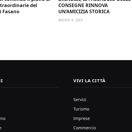
traordinarie del
CONSEGNE RINNOVA
i Fasano
UN’AMICIZIA STORICA
6
AGOSTO 6, 2026
I
VIVI LA CITTÀ
Servizi
Turismo
ano
Imprese
e
Commercio