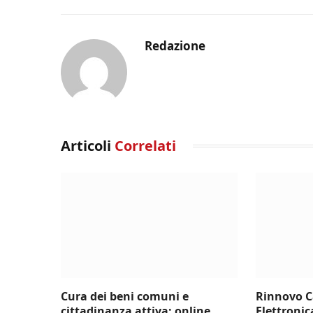
Redazione
Articoli
Correlati
Cura dei beni comuni e
Rinnovo C
cittadinanza attiva: online
Elettronic