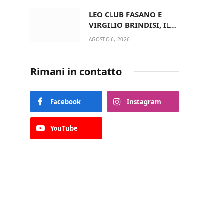
del Comune di Fasano
LEO CLUB FASANO E
VIRGILIO BRINDISI, IL
PASSAGGIO DELLE
AGOSTO 6, 2026
CONSEGNE RINNOVA
UN’AMICIZIA STORICA
Rimani in contatto
Facebook
Instagram
YouTube