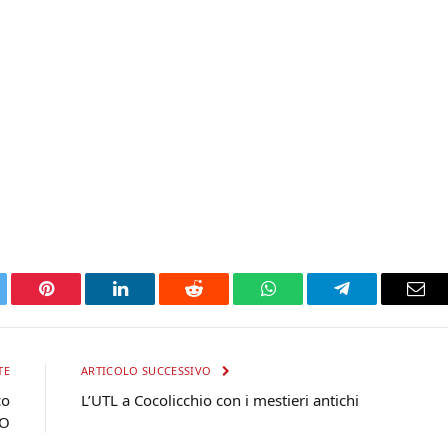
tter
Pinterest
LinkedIn
Reddit
WhatsApp
Telegram
Ema
TE
ARTICOLO SUCCESSIVO
co
L’UTL a Cocolicchio con i mestieri antichi
EO