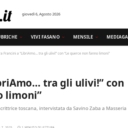
giovedì 6, Agosto 2026
UBRICHE
VIVI FASANO
MENSILE
MEDIAGA
a Francini a “LibriAmo… tra gli ulivi!” con “Le querce non fanno limoni”
briAmo… tra gli ulivi!” con
o limoni”
crittrice toscana, intervistata da Savino Zaba a Masseria
 7, 2025
1 MINUTO DI LETTURA