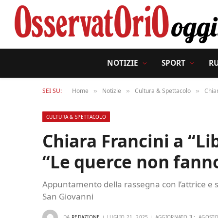
NOTIZIE
SPORT
R
SEI SU:
Home
Notizie
Cultura & Spettacolo
Chiar
»
»
»
CULTURA & SPETTACOLO
Chiara Francini a “Li
“Le querce non fann
Appuntamento della rassegna con l’attrice e s
San Giovanni
DA
REDAZIONE
LUGLIO 21, 2025
AGGIORNATO IL:
AGOSTO