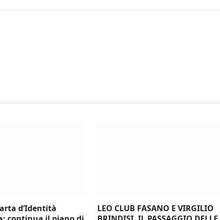
arta d’Identità
LEO CLUB FASANO E VIRGILIO
a: continua il piano di
BRINDISI, IL PASSAGGIO DELLE