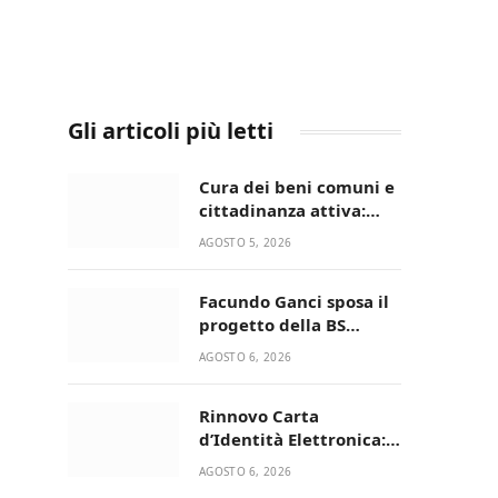
Gli articoli più letti
Cura dei beni comuni e
cittadinanza attiva:
online l’avviso per la
AGOSTO 5, 2026
gestione condivisa
della Villetta di Laureto
Facundo Ganci sposa il
progetto della BS
Soccer Team Fasano e
AGOSTO 6, 2026
ritorna in campo
Rinnovo Carta
d’Identità Elettronica:
continua il piano di
AGOSTO 6, 2026
aperture straordinarie