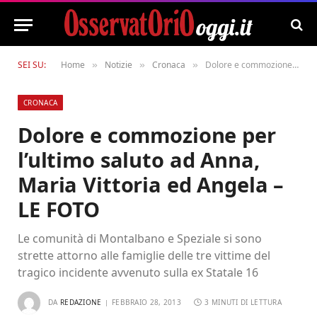
SEI SU:
Home
Notizie
Cronaca
Dolore e commozione per l’ultimo saluto ad Anna, Maria Vittoria ed Angela – LE FOTO
»
»
»
CRONACA
Dolore e commozione per
l’ultimo saluto ad Anna,
Maria Vittoria ed Angela –
LE FOTO
Le comunità di Montalbano e Speziale si sono
strette attorno alle famiglie delle tre vittime del
tragico incidente avvenuto sulla ex Statale 16
DA
REDAZIONE
FEBBRAIO 28, 2013
3 MINUTI DI LETTURA