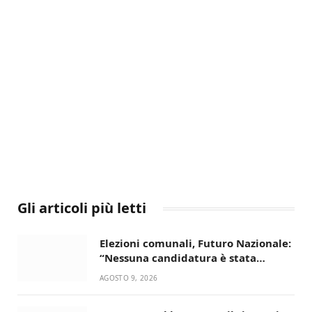
Gli articoli più letti
Elezioni comunali, Futuro Nazionale:
“Nessuna candidatura è stata
ancora decisa”
AGOSTO 9, 2026