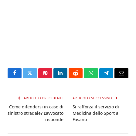
Facebook
Twitter
Pinterest
LinkedIn
Reddit
WhatsApp
Telegram
Email
ARTICOLO PRECEDENTE
ARTICOLO SUCCESSIVO
Come difendersi in caso di
Si rafforza il servizio di
sinistro stradale? L’avvocato
Medicina dello Sport a
risponde
Fasano