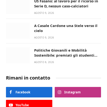
US Fasano: al lavoro per il ricorso in
Serie D, nessun caso-calciatori
AGOSTO 9, 2026
A Casale Cardone una Stele verso il
cielo
AGOSTO 9, 2026
Politiche Giovanili e Mobilità
Sostenibile: premiati gli studenti
universitari del bando “La strada
AGOSTO 8, 2026
giusta”
Rimani in contatto
Facebook
Instagram
YouTube