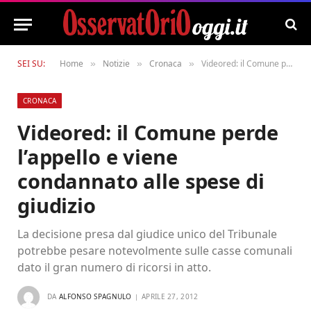
SEI SU:
Home
Notizie
Cronaca
Videored: il Comune perde l’appello e viene condannato alle spese di giudizio
»
»
»
CRONACA
Videored: il Comune perde
l’appello e viene
condannato alle spese di
giudizio
La decisione presa dal giudice unico del Tribunale
potrebbe pesare notevolmente sulle casse comunali
dato il gran numero di ricorsi in atto.
DA
ALFONSO SPAGNULO
APRILE 27, 2012