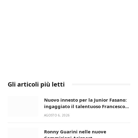
Gli articoli più letti
Nuovo innesto per la Junior Fasano:
ingaggiato il talentuoso Francesco
Lupo Timini
AGOSTO 6, 2026
Ronny Guarini nelle nuove
Commisioni Acisport