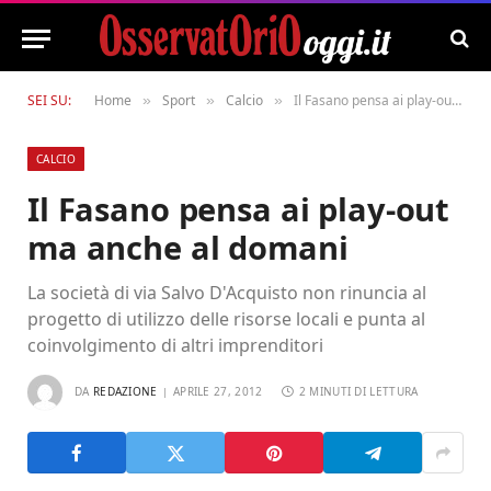
SEI SU:
Home
Sport
Calcio
Il Fasano pensa ai play-out ma anche al domani
»
»
»
CALCIO
Il Fasano pensa ai play-out
ma anche al domani
La società di via Salvo D'Acquisto non rinuncia al
progetto di utilizzo delle risorse locali e punta al
coinvolgimento di altri imprenditori
DA
REDAZIONE
APRILE 27, 2012
2 MINUTI DI LETTURA