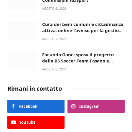
AGOSTO 6, 2026
Cura dei beni comuni e cittadinanza
attiva: online l’avviso per la gestione
condivisa della Villetta di Laureto
AGOSTO 5, 2026
Facundo Ganci sposa il progetto
della BS Soccer Team Fasano e
ritorna in campo
AGOSTO 6, 2026
Rimani in contatto
Facebook
Instagram
YouTube