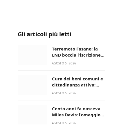
Gli articoli più letti
Terremoto Fasano: la
LND boccia l’iscrizione,
biancazzurri fuori dalla
AGOSTO 5, 2026
Serie D
Cura dei beni comuni e
cittadinanza attiva:
online l’avviso per la
AGOSTO 5, 2026
gestione condivisa
della Villetta di Laureto
Cento anni fa nasceva
Miles Davis: l’omaggio
di Bari in Jazz al
AGOSTO 5, 2026
Minareto