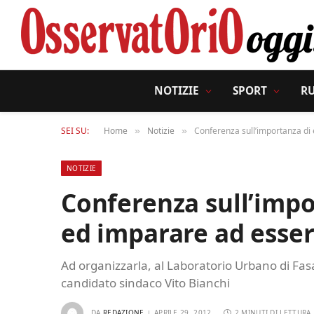
NOTIZIE
SPORT
R
SEI SU:
Home
Notizie
Conferenza sull’importanza di 
»
»
NOTIZIE
Conferenza sull’impo
ed imparare ad esser
Ad organizzarla, al Laboratorio Urbano di Fa
candidato sindaco Vito Bianchi
DA
REDAZIONE
APRILE 29, 2012
2 MINUTI DI LETTURA