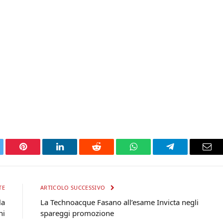
tter
Pinterest
LinkedIn
Reddit
WhatsApp
Telegram
Ema
TE
ARTICOLO SUCCESSIVO
la
La Technoacque Fasano all’esame Invicta negli
ni
spareggi promozione