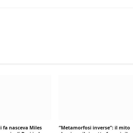
i fa nasceva Miles
“Metamorfosi inverse”: il mito