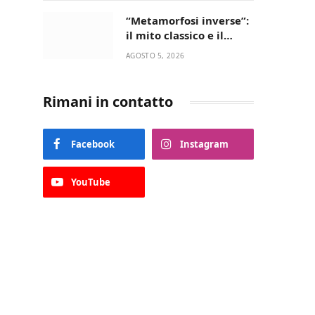
“Metamorfosi inverse”:
il mito classico e il
riscatto femminile
AGOSTO 5, 2026
incantano la Selva di
Fasano
Rimani in contatto
Facebook
Instagram
YouTube