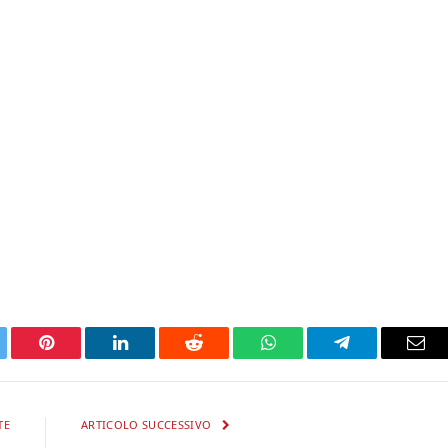
tter
Pinterest
LinkedIn
Reddit
WhatsApp
Telegram
Ema
TE
ARTICOLO SUCCESSIVO