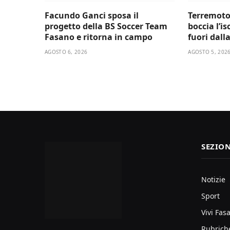
Facundo Ganci sposa il
Terremoto
progetto della BS Soccer Team
boccia l’i
Fasano e ritorna in campo
fuori dall
AGOSTO 6, 2026
AGOSTO 5, 202
SEZION
Notizie
Sport
Vivi Fas
Rubrich