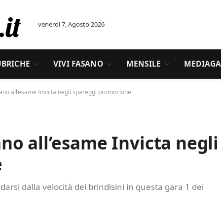
venerdì 7, Agosto 2026
UBRICHE
VIVI FASANO
MENSILE
MEDIAGA
no all’esame Invicta negli spareggi promozione
o all’esame Invicta negli
e
si dalla velocità dei brindisini in questa gara 1 dei
A