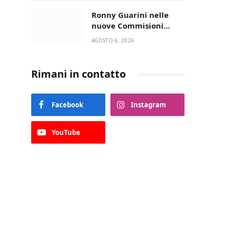
Lupo Timini
Ronny Guarini nelle
nuove Commisioni
Acisport
AGOSTO 6, 2026
Rimani in contatto
Facebook
Instagram
YouTube