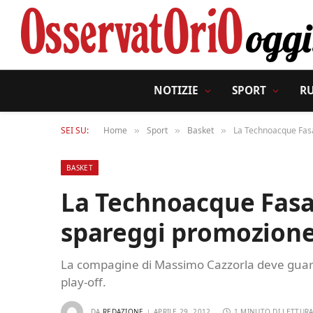
NOTIZIE
SPORT
R
SEI SU:
Home
Sport
Basket
La Technoacque Fasa
»
»
»
BASKET
La Technoacque Fasan
spareggi promozion
La compagine di Massimo Cazzorla deve guardar
play-off.
DA
REDAZIONE
APRILE 29, 2012
1 MINUTO DI LETTUR