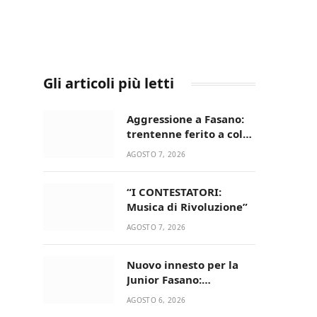
Gli articoli più letti
Aggressione a Fasano:
trentenne ferito a colpi
di pistola in casa
AGOSTO 7, 2026
“I CONTESTATORI:
Musica di Rivoluzione”
AGOSTO 7, 2026
Nuovo innesto per la
Junior Fasano:
ingaggiato il
AGOSTO 6, 2026
talentuoso Francesco