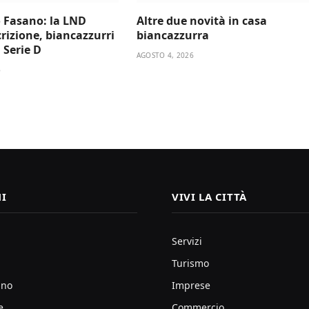
 Fasano: la LND
Altre due novità in casa
scrizione, biancazzurri
biancazzurra
a Serie D
AGOSTO 4, 2026
6
I
VIVI LA CITTÀ
Servizi
Turismo
ano
Imprese
e
Commercio