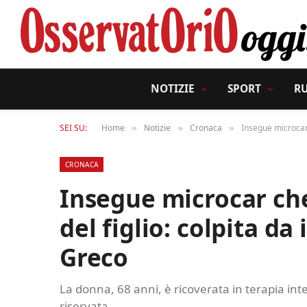
NOTIZIE
SPORT
R
SEI SU:
Home
Notizie
Cronaca
Insegue microcar 
»
»
»
CRONACA
Insegue microcar ch
del figlio: colpita da
Greco
La donna, 68 anni, è ricoverata in terapia inten
riservata