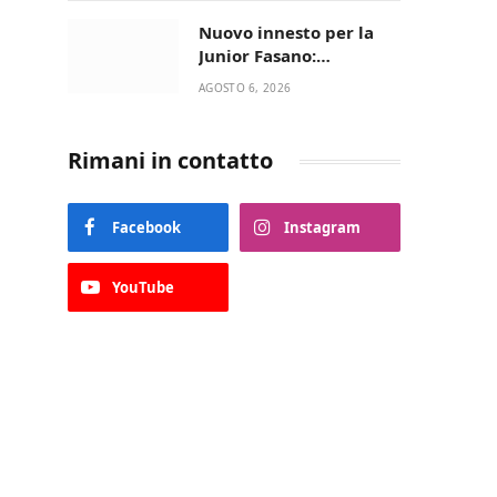
Nuovo innesto per la
Junior Fasano:
ingaggiato il
AGOSTO 6, 2026
talentuoso Francesco
Lupo Timini
Rimani in contatto
Facebook
Instagram
YouTube