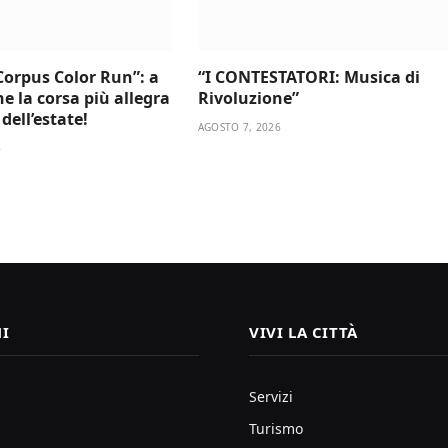
Corpus Color Run”: a
“I CONTESTATORI: Musica di
e la corsa più allegra
Rivoluzione”
dell’estate!
AGOSTO 7, 2026
6
I
VIVI LA CITTÀ
Servizi
Turismo