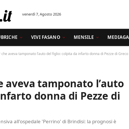
venerdì 7, Agosto 2026
UBRICHE
VIVI FASANO
MENSILE
MEDIAGA
che aveva tamponato l’auto del figlio: colpita da infarto donna di Pezze di Greco
e aveva tamponato l’auto
 infarto donna di Pezze di
siva all'ospedale 'Perrino' di Brindisi: la prognosi è