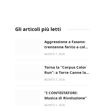
Gli articoli più letti
Aggressione a Fasano:
trentenne ferito a colpi
di pistola in casa
AGOSTO 7, 2026
Torna la “Corpus Color
Run”: a Torre Canne la
corsa più allegra e
AGOSTO 7, 2026
colorata dell’estate!
“I CONTESTATORI:
Musica di Rivoluzione”
AGOSTO 7, 2026