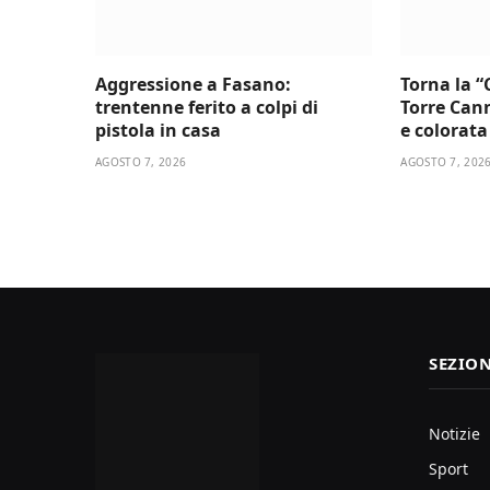
Aggressione a Fasano:
Torna la “
trentenne ferito a colpi di
Torre Cann
pistola in casa
e colorata 
AGOSTO 7, 2026
AGOSTO 7, 202
SEZION
Notizie
Sport