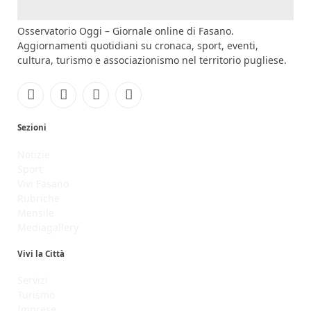
Osservatorio Oggi – Giornale online di Fasano.
Aggiornamenti quotidiani su cronaca, sport, eventi,
cultura, turismo e associazionismo nel territorio pugliese.
Facebook
Instagram
YouTube
RSS
Sezioni
Notizie
Sport
Vivi Fasano
Rubriche
Mensile
Mediagallery
Vivi la Città
Servizi
Turismo
Imprese