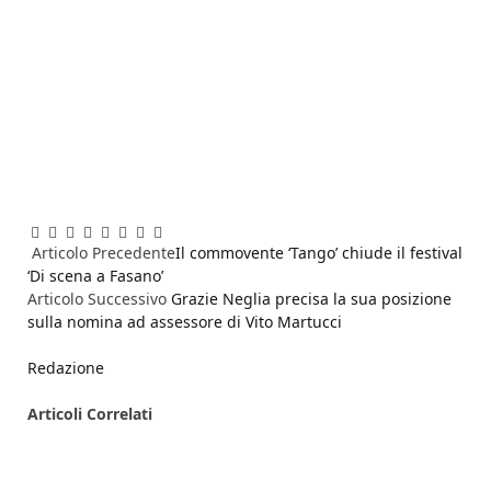
Facebook
Twitter
Pinterest
LinkedIn
Reddit
WhatsApp
Telegram
Email
Articolo Precedente
Il commovente ‘Tango’ chiude il festival
‘Di scena a Fasano’
Articolo Successivo
Grazie Neglia precisa la sua posizione
sulla nomina ad assessore di Vito Martucci
Redazione
Articoli
Correlati