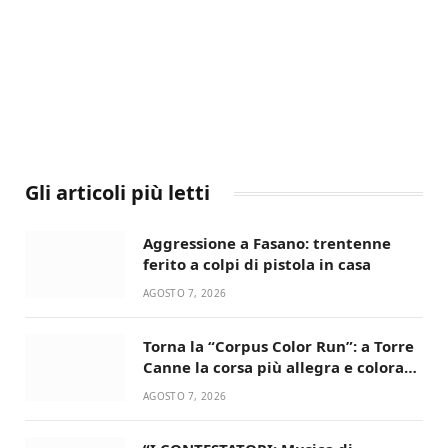
Gli articoli più letti
Aggressione a Fasano: trentenne
ferito a colpi di pistola in casa
AGOSTO 7, 2026
Torna la “Corpus Color Run”: a Torre
Canne la corsa più allegra e colorata
dell’estate!
AGOSTO 7, 2026