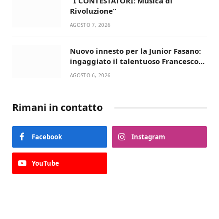
“I CONTESTATORI: Musica di
Rivoluzione”
AGOSTO 7, 2026
Nuovo innesto per la Junior Fasano:
ingaggiato il talentuoso Francesco
Lupo Timini
AGOSTO 6, 2026
Rimani in contatto
Facebook
Instagram
YouTube