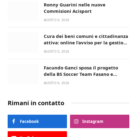
Ronny Guarini nelle nuove
Commisioni Acisport
AGOSTO 6, 2026
Cura dei beni comuni e cittadinanza
attiva: online l’avviso per la gestione
condivisa della Villetta di Laureto
AGOSTO 5, 2026
Facundo Ganci sposa il progetto
della BS Soccer Team Fasano e
ritorna in campo
AGOSTO 6, 2026
Rimani in contatto
Facebook
Instagram