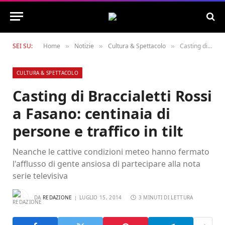
SEI SU:
Home
Notizie
Cultura & Spettacolo
Casting di Braccialetti Rossi a Fasano: centinaia di persone e traffico in tilt
»
»
»
CULTURA & SPETTACOLO
Casting di Braccialetti Rossi
a Fasano: centinaia di
persone e traffico in tilt
Neanche le cattive condizioni meteo hanno fermato
l'afflusso di gente ansiosa di partecipare alla nota
serie televisiva
DA
REDAZIONE
LUGLIO 15, 2014
3 MINUTI DI LETTURA