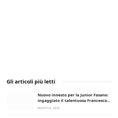
Gli articoli più letti
Nuovo innesto per la Junior Fasano:
ingaggiato il talentuoso Francesco
Lupo Timini
AGOSTO 6, 2026