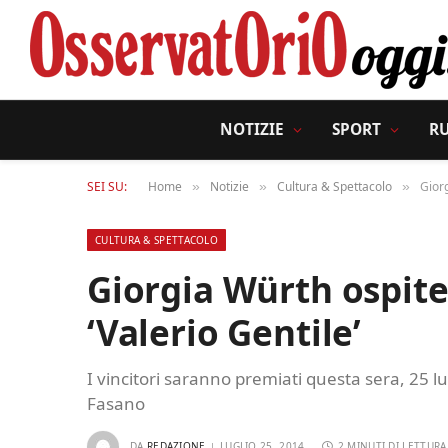
NOTIZIE
SPORT
R
SEI SU:
Home
Notizie
Cultura & Spettacolo
Giorg
»
»
»
CULTURA & SPETTACOLO
Giorgia Würth ospite
‘Valerio Gentile’
I vincitori saranno premiati questa sera, 25 lug
Fasano
DA
REDAZIONE
LUGLIO 25, 2014
2 MINUTI DI LETTURA