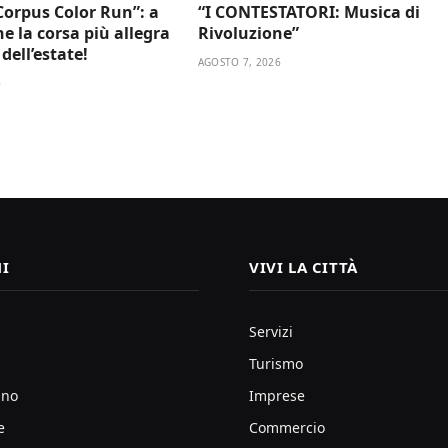
Corpus Color Run”: a
“I CONTESTATORI: Musica di
e la corsa più allegra
Rivoluzione”
dell’estate!
AGOSTO 7, 2026
6
I
VIVI LA CITTÀ
Servizi
Turismo
ano
Imprese
e
Commercio