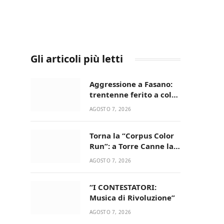
Gli articoli più letti
Aggressione a Fasano:
trentenne ferito a colpi
di pistola in casa
AGOSTO 7, 2026
Torna la “Corpus Color
Run”: a Torre Canne la
corsa più allegra e
AGOSTO 7, 2026
colorata dell’estate!
“I CONTESTATORI:
Musica di Rivoluzione”
AGOSTO 7, 2026