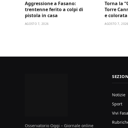
Aggressione a Fasano:
Torna la “
trentenne ferito a colpi di
Torre Cann
pistola in casa
e colorata 
AGOSTO 7, 2026
AGOSTO 7, 202
SEZION
Notizie
Sport
Vivi Fas
Rubrich
Osservatorio Oggi – Giornale online