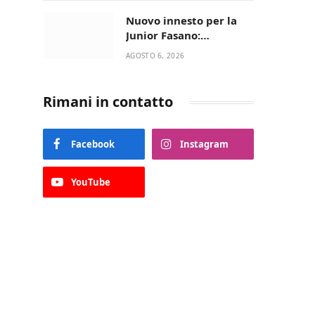
Nuovo innesto per la
Junior Fasano:
ingaggiato il
AGOSTO 6, 2026
talentuoso Francesco
Lupo Timini
Rimani in contatto
Facebook
Instagram
YouTube