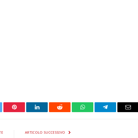
tter
Pinterest
LinkedIn
Reddit
WhatsApp
Telegram
Ema
TE
ARTICOLO SUCCESSIVO