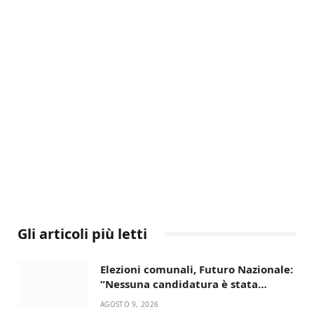
Gli articoli più letti
Elezioni comunali, Futuro Nazionale:
“Nessuna candidatura è stata
ancora decisa”
AGOSTO 9, 2026