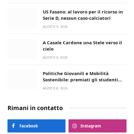
US Fasano: al lavoro per il ricorso in
Serie D, nessun caso-calciatori
AGOSTO 9, 2026
A Casale Cardone una Stele verso il
cielo
AGOSTO 9, 2026
Politiche Giovanili e Mobilità
Sostenibile: premiati gli studenti
universitari del bando “La strada
AGOSTO 8, 2026
giusta”
Rimani in contatto
Facebook
Instagram