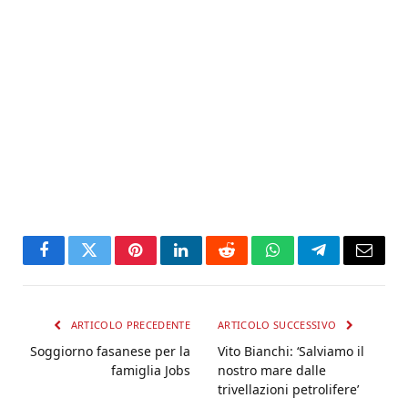
Facebook
Twitter
Pinterest
LinkedIn
Reddit
WhatsApp
Telegram
Email
ARTICOLO PRECEDENTE
ARTICOLO SUCCESSIVO
Soggiorno fasanese per la
Vito Bianchi: ‘Salviamo il
famiglia Jobs
nostro mare dalle
trivellazioni petrolifere’