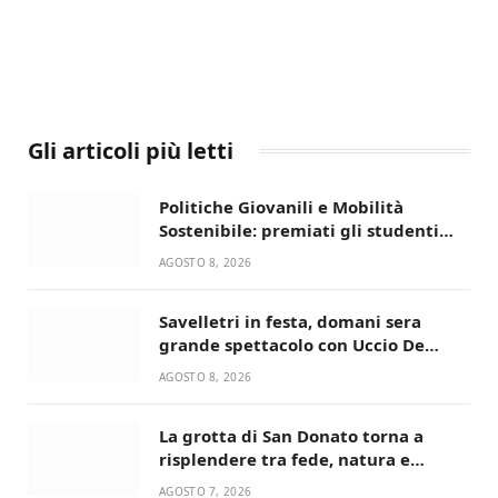
Gli articoli più letti
Politiche Giovanili e Mobilità
Sostenibile: premiati gli studenti
universitari del bando “La strada
AGOSTO 8, 2026
giusta”
Savelletri in festa, domani sera
grande spettacolo con Uccio De
Santis
AGOSTO 8, 2026
La grotta di San Donato torna a
risplendere tra fede, natura e
devozione
AGOSTO 7, 2026