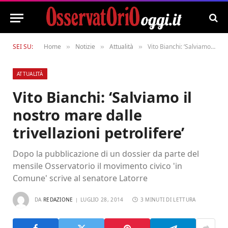
SEI SU:
Home
Notizie
Attualità
Vito Bianchi: ‘Salviamo il nostro mare dalle trivellazioni petrolifere’
»
»
»
ATTUALITÀ
Vito Bianchi: ‘Salviamo il
nostro mare dalle
trivellazioni petrolifere’
Dopo la pubblicazione di un dossier da parte del
mensile Osservatorio il movimento civico 'in
Comune' scrive al senatore Latorre
DA
REDAZIONE
LUGLIO 28, 2014
3 MINUTI DI LETTURA