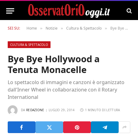
SEI SU:
Home
Notizie
Cultura & Spettacolo
Bye Bye Hollywood a Tenuta Monacelle
»
»
»
CULTURA & SPETTACOLO
Bye Bye Hollywood a
Tenuta Monacelle
Lo spettacolo di immagini e canzoni è organizzato
dall'Inner Wheel in collaborazione con il Rotary
International
DA
REDAZIONE
LUGLIO 29, 2014
1 MINUTO DI LETTURA