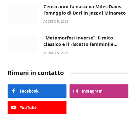
Cento anni fa nasceva Miles Davis:
l’omaggio di Bari in Jazz al Minareto
AGOSTO 5, 2026
“Metamorfosi inverse”: il mito
classico e il riscatto femminile
incantano la Selva di Fasano
AGOSTO 5, 2026
Rimani in contatto
Facebook
Instagram
YouTube