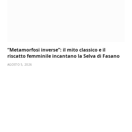
“Metamorfosi inverse”: il mito classico e il
riscatto femminile incantano la Selva di Fasano
AGOSTO 5, 2026