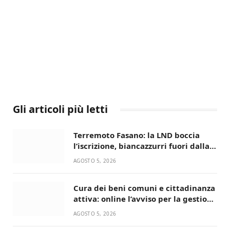
Gli articoli più letti
Terremoto Fasano: la LND boccia
l’iscrizione, biancazzurri fuori dalla
Serie D
AGOSTO 5, 2026
Cura dei beni comuni e cittadinanza
attiva: online l’avviso per la gestione
condivisa della Villetta di Laureto
AGOSTO 5, 2026