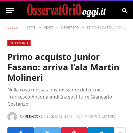
SEI SU:
Home
Sport
Pallamano
Primo acquisto Junior Fasano: arriva l’ala Martin Molineri
»
»
»
PALLAMANO
Primo acquisto Junior
Fasano: arriva l’ala Martin
Molineri
Nella rosa messa a disposizione del tecnico
Francesco Ancona andrà a sostituire Giancarlo
Costanzo
DA
REDAZIONE
LUGLIO 28, 2014
1 MINUTO DI LETTURA