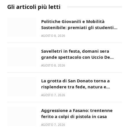
Gli articoli più letti
Politiche Giovanili e Mobilità
Sostenibile: premiati gli studenti
universitari del bando “La strada
AGOSTO 8, 2026
giusta”
Savelletri in festa, domani sera
grande spettacolo con Uccio De
Santis
AGOSTO 8, 2026
La grotta di San Donato torna a
risplendere tra fede, natura e
devozione
AGOSTO 7, 2026
Aggressione a Fasano: trentenne
ferito a colpi di pistola in casa
AGOSTO 7, 2026