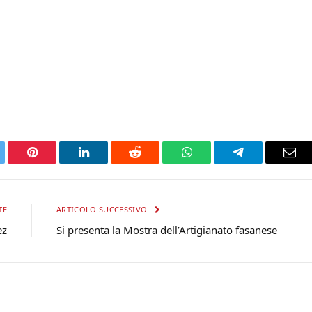
tter
Pinterest
LinkedIn
Reddit
WhatsApp
Telegram
Ema
TE
ARTICOLO SUCCESSIVO
ez
Si presenta la Mostra dell’Artigianato fasanese