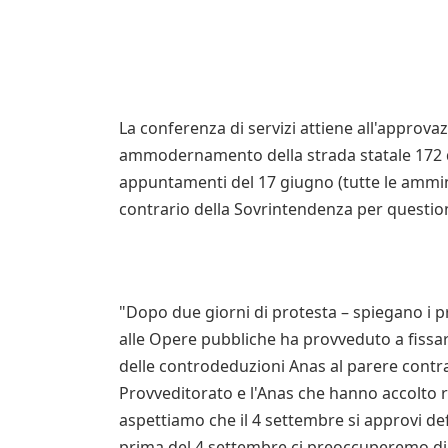
La conferenza di servizi attiene all'approva
ammodernamento della strada statale 172 di
appuntamenti del 17 giugno (tutte le ammini
contrario della Sovrintendenza per questioni 
"Dopo due giorni di protesta – spiegano i pr
alle Opere pubbliche ha provveduto a fissare
delle controdeduzioni Anas al parere contra
Provveditorato e l'Anas che hanno accolto 
aspettiamo che il 4 settembre si approvi de
prima del 4 settembre ci preoccuperemo di s