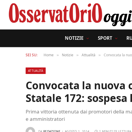
NOTIZIE
SPORT
R
SEI SU:
Home
Notizie
Attualità
Convocata la nuov
»
»
»
ATTUALITÀ
Convocata la nuova c
Statale 172: sospesa 
Prima vittoria ottenuta dai promotori della man
e amministratori
DA
REDAZIONE
AGOSTO 1, 2014
2 MINUTI DI LETTURA