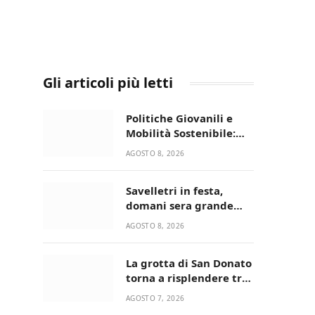
Gli articoli più letti
Politiche Giovanili e
Mobilità Sostenibile:
premiati gli studenti
AGOSTO 8, 2026
universitari del bando
“La strada giusta”
Savelletri in festa,
domani sera grande
spettacolo con Uccio De
AGOSTO 8, 2026
Santis
La grotta di San Donato
torna a risplendere tra
fede, natura e
AGOSTO 7, 2026
devozione