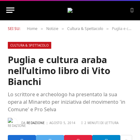
SEI SU:
Home
Notizie
Cultura & Spettacolo
Puglia e cultura araba nell’ultimo libro di Vito Bianchi
»
»
»
CULTURA & SPETTACOLO
Puglia e cultura araba
nell’ultimo libro di Vito
Bianchi
Lo scrittore e archeologo ha presentato la sua
opera al Minareto per iniziativa del movimento 'in
Comune' e Pro Selva
DA
REDAZIONE
AGOSTO 5, 2014
2 MINUTI DI LETTURA