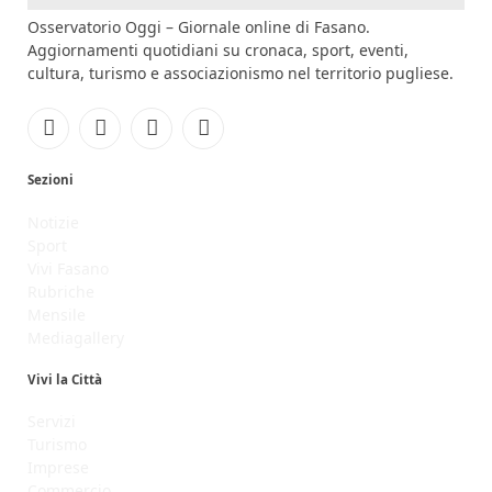
Osservatorio Oggi – Giornale online di Fasano.
Aggiornamenti quotidiani su cronaca, sport, eventi,
cultura, turismo e associazionismo nel territorio pugliese.
Facebook
Instagram
YouTube
RSS
Sezioni
Notizie
Sport
Vivi Fasano
Rubriche
Mensile
Mediagallery
Vivi la Città
Servizi
Turismo
Imprese
Commercio