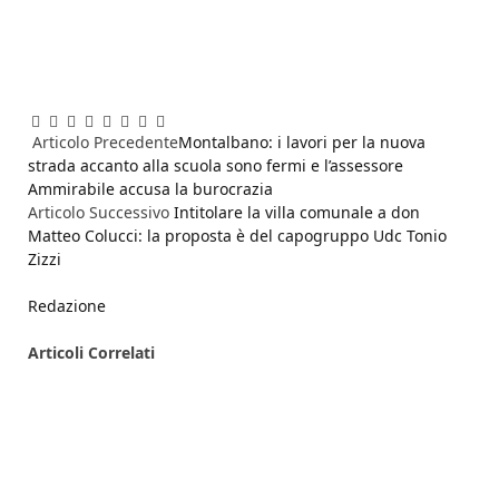
Facebook
Twitter
Pinterest
LinkedIn
Reddit
WhatsApp
Telegram
Email
Articolo Precedente
Montalbano: i lavori per la nuova
strada accanto alla scuola sono fermi e l’assessore
Ammirabile accusa la burocrazia
Articolo Successivo
Intitolare la villa comunale a don
Matteo Colucci: la proposta è del capogruppo Udc Tonio
Zizzi
Redazione
Articoli
Correlati