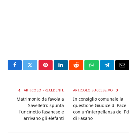
Facebook
Twitter
Pinterest
LinkedIn
Reddit
WhatsApp
Telegram
Email
ARTICOLO PRECEDENTE
ARTICOLO SUCCESSIVO
Matrimonio da favola a
In consiglio comunale la
Savelletri: spunta
questione Giudice di Pace
l’uncinetto fasanese e
con un’interpellanza del Pd
arrivano gli elefanti
di Fasano