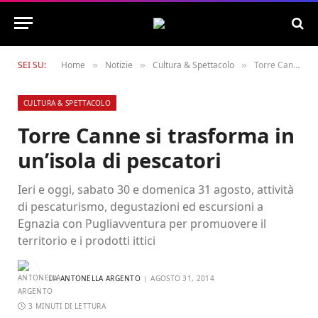
SEI SU:
Home
Notizie
Cultura & Spettacolo
Torre Canne si trasforma in un’isola di pescatori
»
»
»
CULTURA & SPETTACOLO
Torre Canne si trasforma in
un’isola di pescatori
Ieri e oggi, sabato 30 e domenica 31 agosto, attività
di pescaturismo, degustazioni ed escursioni a
Egnazia con Pugliavventura per promuovere il
territorio e i prodotti ittici
DA
ANTONELLA ARGENTO
AGOSTO 31, 2014
3 MINUTI DI LETTURA