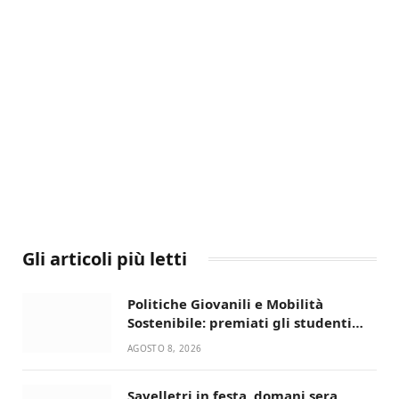
Gli articoli più letti
Politiche Giovanili e Mobilità
Sostenibile: premiati gli studenti
universitari del bando “La strada
AGOSTO 8, 2026
giusta”
Savelletri in festa, domani sera