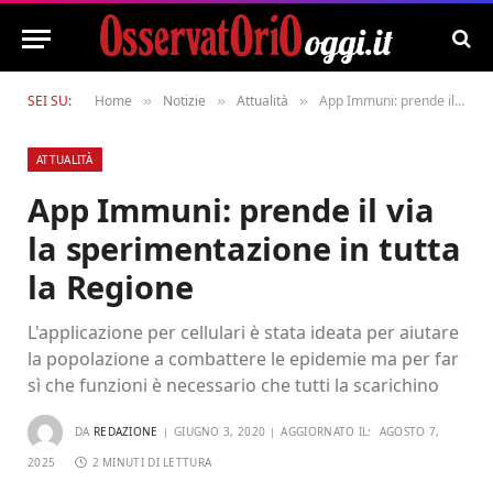
SEI SU:
Home
Notizie
Attualità
App Immuni: prende il via la sperimentazione in tutta la Regione
»
»
»
ATTUALITÀ
App Immuni: prende il via
la sperimentazione in tutta
la Regione
L'applicazione per cellulari è stata ideata per aiutare
la popolazione a combattere le epidemie ma per far
sì che funzioni è necessario che tutti la scarichino
DA
REDAZIONE
GIUGNO 3, 2020
AGGIORNATO IL:
AGOSTO 7,
2025
2 MINUTI DI LETTURA