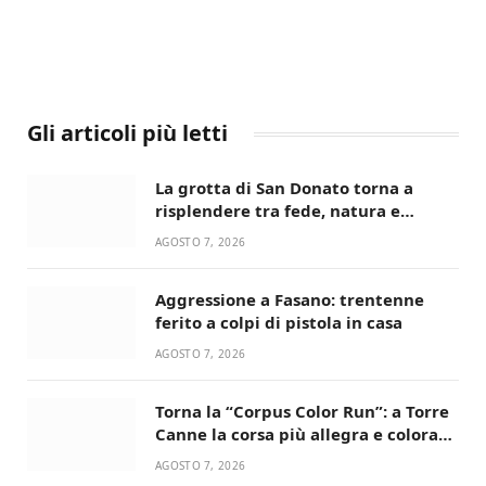
Gli articoli più letti
La grotta di San Donato torna a
risplendere tra fede, natura e
devozione
AGOSTO 7, 2026
Aggressione a Fasano: trentenne
ferito a colpi di pistola in casa
AGOSTO 7, 2026
Torna la “Corpus Color Run”: a Torre
Canne la corsa più allegra e colorata
dell’estate!
AGOSTO 7, 2026