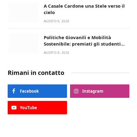
A Casale Cardone una Stele verso il
cielo
AGOSTO 9, 2026
Politiche Giovanili e Mobilità
Sostenibile: premiati gli studenti
universitari del bando “La strada
AGOSTO 8, 2026
giusta”
Rimani in contatto
Facebook
Instagram
YouTube