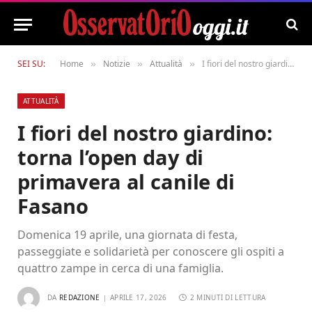
SEI SU:
Home
Notizie
Attualità
I fiori del nostro giardino: torna l’open day di primavera al canile di Fasano
»
»
»
ATTUALITÀ
I fiori del nostro giardino:
torna l’open day di
primavera al canile di
Fasano
Domenica 19 aprile, una giornata di festa,
passeggiate e solidarietà per conoscere gli ospiti a
quattro zampe in cerca di una famiglia.
DA
REDAZIONE
APRILE 17, 2026
2 MINUTI DI LETTURA