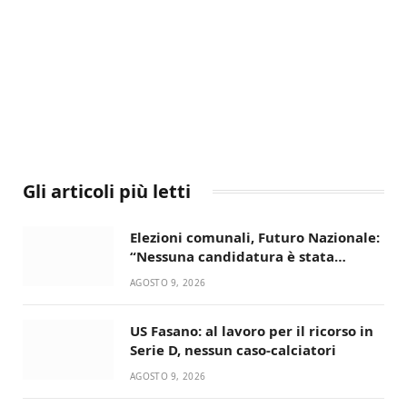
Gli articoli più letti
Elezioni comunali, Futuro Nazionale:
“Nessuna candidatura è stata
ancora decisa”
AGOSTO 9, 2026
US Fasano: al lavoro per il ricorso in
Serie D, nessun caso-calciatori
AGOSTO 9, 2026