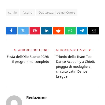
canile
fasano
Quattrozampe nel Cuore
Facebook
Twitter
Pinterest
LinkedIn
Reddit
WhatsApp
Telegram
Email
ARTICOLO PRECEDENTE
ARTICOLO SUCCESSIVO
Festa dell’Olio Buono 2026:
Trionfo della Team Top
il programma completo
Dance Academy a Chieti:
pioggia di medaglie al
circuito Latin Dance
League
Redazione