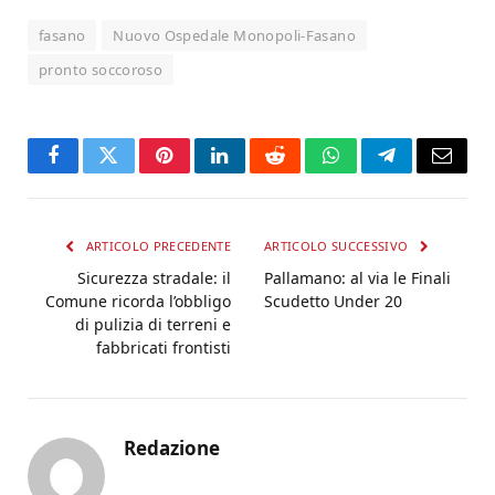
fasano
Nuovo Ospedale Monopoli-Fasano
pronto soccoroso
Facebook
Twitter
Pinterest
LinkedIn
Reddit
WhatsApp
Telegram
Email
ARTICOLO PRECEDENTE
ARTICOLO SUCCESSIVO
Sicurezza stradale: il
Pallamano: al via le Finali
Comune ricorda l’obbligo
Scudetto Under 20
di pulizia di terreni e
fabbricati frontisti
Redazione