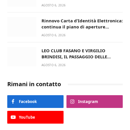
ritorna in campo
AGOSTO 6, 2026
Rinnovo Carta d’Identità Elettronica:
continua il piano di aperture
straordinarie del Comune di Fasano
AGOSTO 6, 2026
LEO CLUB FASANO E VIRGILIO
BRINDISI, IL PASSAGGIO DELLE
CONSEGNE RINNOVA UN’AMICIZIA
AGOSTO 6, 2026
STORICA
Rimani in contatto
Facebook
Instagram
YouTube