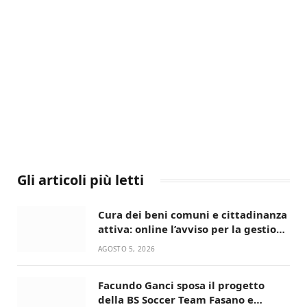
Gli articoli più letti
Cura dei beni comuni e cittadinanza
attiva: online l’avviso per la gestione
condivisa della Villetta di Laureto
AGOSTO 5, 2026
Facundo Ganci sposa il progetto
della BS Soccer Team Fasano e