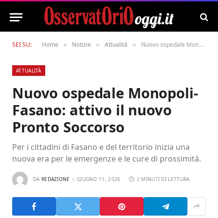
SEI SU:
Home
Notizie
Attualità
Nuovo ospedale Monopoli-Fasano: attivo il nuovo Pronto Soccorso
»
»
»
ATTUALITÀ
Nuovo ospedale Monopoli-
Fasano: attivo il nuovo
Pronto Soccorso
Per i cittadini di Fasano e del territorio inizia una
nuova era per le emergenze e le cure di prossimità.
DA
REDAZIONE
GIUGNO 11, 2026
2 MINUTI DI LETTURA