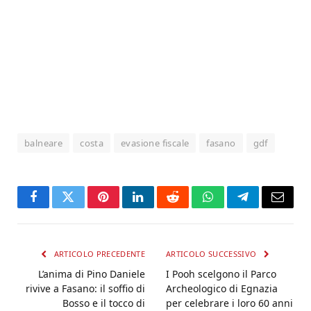
balneare
costa
evasione fiscale
fasano
gdf
Facebook
Twitter
Pinterest
LinkedIn
Reddit
WhatsApp
Telegram
Email
ARTICOLO PRECEDENTE
ARTICOLO SUCCESSIVO
L’anima di Pino Daniele
I Pooh scelgono il Parco
rivive a Fasano: il soffio di
Archeologico di Egnazia
Bosso e il tocco di
per celebrare i loro 60 anni