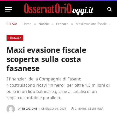
SEI SU:
Home
Notizie
Cronaca
Maxi evasione fiscale scoperta sulla costa fasanese
»
»
»
CRONACA
Maxi evasione fiscale
scoperta sulla costa
fasanese
I finanzieri della Compagnia di Fasano
ricostruiscono ricavi "in nero" per oltre 1,3 milioni di
euro in un lido balneare grazie all'analisi di un
registro contabile parallelo.
DA
REDAZIONE
GENNAIO 20, 2026
2 MINUTI DI LETTURA