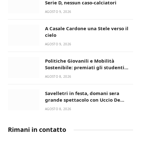
Serie D, nessun caso-calciatori
AGOSTO 9, 2026
A Casale Cardone una Stele verso il
cielo
AGOSTO 9, 2026
Politiche Giovanili e Mobilità
Sostenibile: premiati gli studenti
universitari del bando “La strada
AGOSTO 8, 2026
giusta”
Savelletri in festa, domani sera
grande spettacolo con Uccio De
Santis
AGOSTO 8, 2026
Rimani in contatto