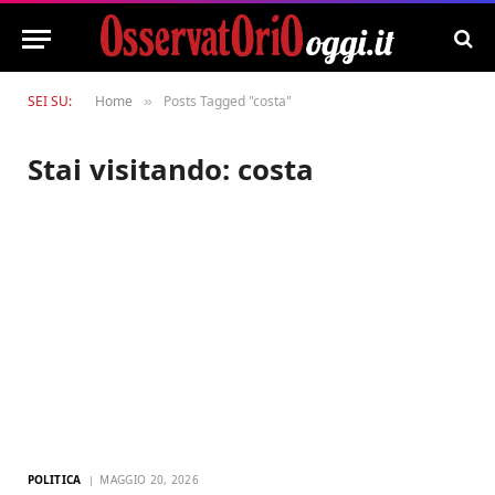
SEI SU:
Home
Posts Tagged "costa"
»
Stai visitando:
costa
POLITICA
MAGGIO 20, 2026