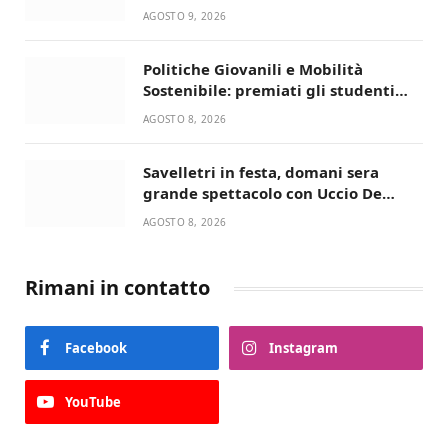
AGOSTO 9, 2026
Politiche Giovanili e Mobilità
Sostenibile: premiati gli studenti
universitari del bando “La strada
AGOSTO 8, 2026
giusta”
Savelletri in festa, domani sera
grande spettacolo con Uccio De
Santis
AGOSTO 8, 2026
Rimani in contatto
Facebook
Instagram
YouTube