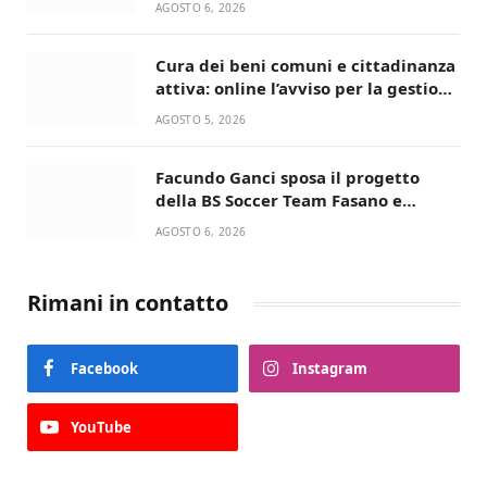
AGOSTO 6, 2026
Cura dei beni comuni e cittadinanza
attiva: online l’avviso per la gestione
condivisa della Villetta di Laureto
AGOSTO 5, 2026
Facundo Ganci sposa il progetto
della BS Soccer Team Fasano e
ritorna in campo
AGOSTO 6, 2026
Rimani in contatto
Facebook
Instagram
YouTube