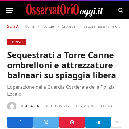
SEI SU:
Home
Notizie
Cronaca
Sequestrati a Torre Canne ombrelloni e attrezzature balneari su spiaggia libera
»
»
»
CRONACA
Sequestrati a Torre Canne
ombrelloni e attrezzature
balneari su spiaggia libera
L’operazione della Guardia Costiera e della Polizia
Locale
DA
REDAZIONE
AGOSTO 15, 2025
2 MINUTI DI LETTURA