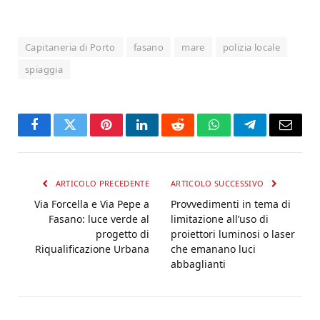
Capitaneria di Porto
fasano
mare
polizia locale
spiaggia
Facebook
Twitter
Pinterest
LinkedIn
Reddit
WhatsApp
Telegram
Email
ARTICOLO PRECEDENTE
ARTICOLO SUCCESSIVO
Via Forcella e Via Pepe a
Provvedimenti in tema di
Fasano: luce verde al
limitazione all’uso di
progetto di
proiettori luminosi o laser
Riqualificazione Urbana
che emanano luci
abbaglianti