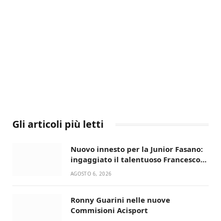
Gli articoli più letti
Nuovo innesto per la Junior Fasano:
ingaggiato il talentuoso Francesco
Lupo Timini
AGOSTO 6, 2026
Ronny Guarini nelle nuove
Commisioni Acisport