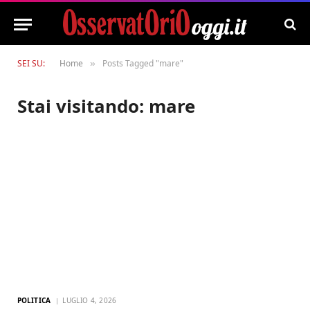
SEI SU:
Home
Posts Tagged "mare"
»
Stai visitando:
mare
POLITICA
LUGLIO 4, 2026