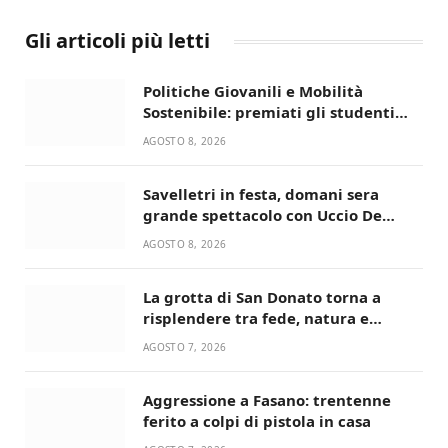
Gli articoli più letti
Politiche Giovanili e Mobilità
Sostenibile: premiati gli studenti
universitari del bando “La strada
AGOSTO 8, 2026
giusta”
Savelletri in festa, domani sera
grande spettacolo con Uccio De
Santis
AGOSTO 8, 2026
La grotta di San Donato torna a
risplendere tra fede, natura e
devozione
AGOSTO 7, 2026
Aggressione a Fasano: trentenne
ferito a colpi di pistola in casa