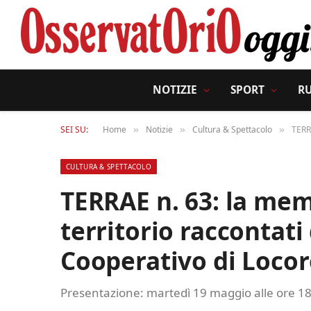
NOTIZIE
SPORT
R
SEI SU:
Home
Notizie
Cultura & Spettacolo
TERRA
»
»
»
CULTURA & SPETTACOLO
TERRAE n. 63: la memo
territorio raccontati
Cooperativo di Loco
Presentazione: martedì 19 maggio alle ore 18: