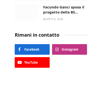
della Villetta di Laureto
Facundo Ganci sposa il
progetto della BS
Soccer Team Fasano e
AGOSTO 6, 2026
ritorna in campo
Rimani in contatto
Facebook
Instagram
YouTube