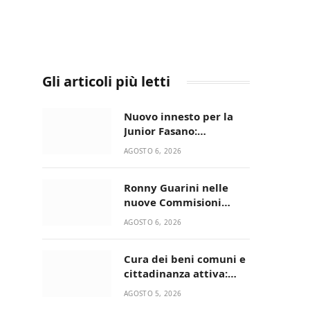
Gli articoli più letti
Nuovo innesto per la
Junior Fasano:
ingaggiato il
AGOSTO 6, 2026
talentuoso Francesco
Lupo Timini
Ronny Guarini nelle
nuove Commisioni
Acisport
AGOSTO 6, 2026
Cura dei beni comuni e
cittadinanza attiva:
online l’avviso per la
AGOSTO 5, 2026
gestione condivisa