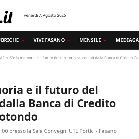
venerdì 7, Agosto 2026
UBRICHE
VIVI FASANO
MENSILE
MEDIAGA
E n. 63: la memoria e il futuro del territorio raccontati dalla Banca di Credito 
ria e il futuro del
 dalla Banca di Credito
rotondo
00 presso la Sala Convegni UTL Portici - Fasano