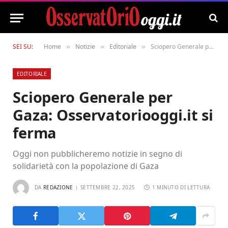
SEI SU:
Home
Notizie
Editoriale
Sciopero Generale per Gaza: Osservatoriooggi.it si ferma
»
»
»
EDITORIALE
Sciopero Generale per
Gaza: Osservatoriooggi.it si
ferma
Oggi non pubblicheremo notizie in segno di
solidarietà con la popolazione di Gaza
DA
REDAZIONE
SETTEMBRE 22, 2025
1 MINUTO DI LETTURA