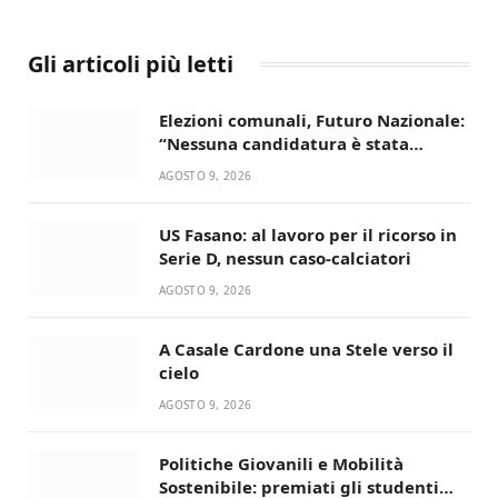
Gli articoli più letti
Elezioni comunali, Futuro Nazionale:
“Nessuna candidatura è stata
ancora decisa”
AGOSTO 9, 2026
US Fasano: al lavoro per il ricorso in
Serie D, nessun caso-calciatori
AGOSTO 9, 2026
A Casale Cardone una Stele verso il
cielo
AGOSTO 9, 2026
Politiche Giovanili e Mobilità
Sostenibile: premiati gli studenti