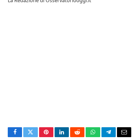
La Redazione di Osservatoriooggi.it
Facebook
Twitter
Pinterest
LinkedIn
Reddit
WhatsApp
Telegram
Email