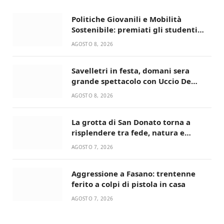
Politiche Giovanili e Mobilità
Sostenibile: premiati gli studenti
universitari del bando “La strada
AGOSTO 8, 2026
giusta”
Savelletri in festa, domani sera
grande spettacolo con Uccio De
Santis
AGOSTO 8, 2026
La grotta di San Donato torna a
risplendere tra fede, natura e
devozione
AGOSTO 7, 2026
Aggressione a Fasano: trentenne
ferito a colpi di pistola in casa
AGOSTO 7, 2026