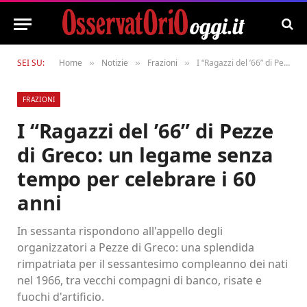
SEI SU:
Home
Notizie
Frazioni
I “Ragazzi del ’66” di Pezze di Greco: un legame senza tempo per celebrare i 60 anni
»
»
»
FRAZIONI
I “Ragazzi del ’66” di Pezze
di Greco: un legame senza
tempo per celebrare i 60
anni
In sessanta rispondono all'appello degli
organizzatori a Pezze di Greco: una splendida
rimpatriata per il sessantesimo compleanno dei nati
nel 1966, tra vecchi compagni di banco, risate e
fuochi d'artificio.