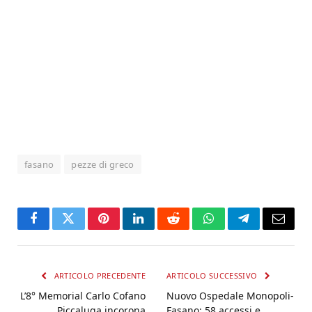
fasano
pezze di greco
Facebook
Twitter
Pinterest
LinkedIn
Reddit
WhatsApp
Telegram
Email
ARTICOLO PRECEDENTE
ARTICOLO SUCCESSIVO
L’8° Memorial Carlo Cofano
Nuovo Ospedale Monopoli-
Piccaluga incorona
Fasano: 58 accessi e