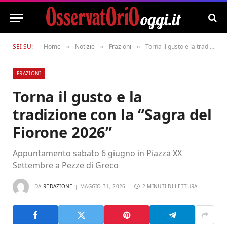
SEI SU:
Home
Notizie
Frazioni
Torna il gusto e la tradizione con la “Sagra del Fiorone 2026”
»
»
»
FRAZIONI
Torna il gusto e la
tradizione con la “Sagra del
Fiorone 2026”
Appuntamento sabato 6 giugno in Piazza XX
Settembre a Pezze di Greco
DA
REDAZIONE
MAGGIO 31, 2026
2 MINUTI DI LETTURA