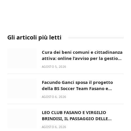
Gli articoli più letti
Cura dei beni comuni e cittadinanza
attiva: online l’avviso per la gestione
condivisa della Villetta di Laureto
AGOSTO 5, 2026
Facundo Ganci sposa il progetto
della BS Soccer Team Fasano e
ritorna in campo
AGOSTO 6, 2026
LEO CLUB FASANO E VIRGILIO
BRINDISI, IL PASSAGGIO DELLE
CONSEGNE RINNOVA UN’AMICIZIA
AGOSTO 6, 2026
STORICA