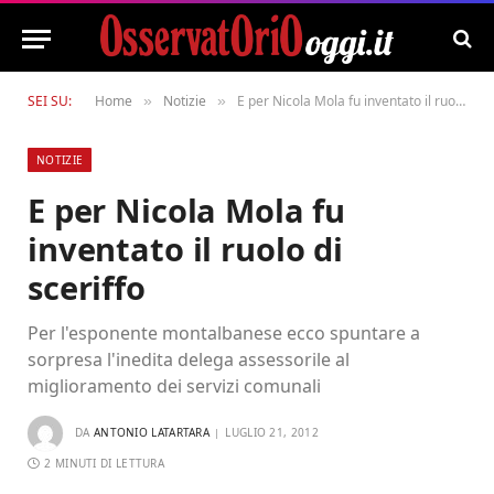
SEI SU:
Home
Notizie
E per Nicola Mola fu inventato il ruolo di sceriffo
»
»
NOTIZIE
E per Nicola Mola fu
inventato il ruolo di
sceriffo
Per l'esponente montalbanese ecco spuntare a
sorpresa l'inedita delega assessorile al
miglioramento dei servizi comunali
DA
ANTONIO LATARTARA
LUGLIO 21, 2012
2 MINUTI DI LETTURA