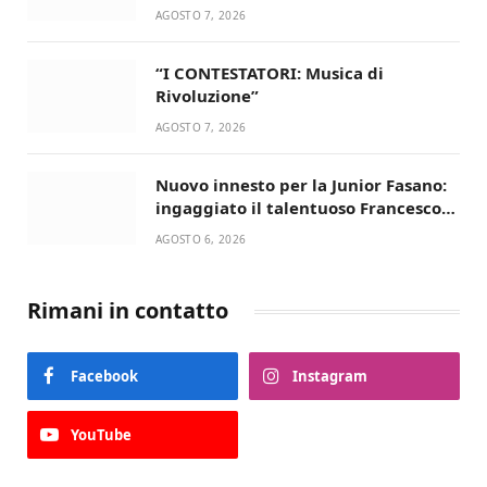
dell’estate!
AGOSTO 7, 2026
“I CONTESTATORI: Musica di
Rivoluzione”
AGOSTO 7, 2026
Nuovo innesto per la Junior Fasano:
ingaggiato il talentuoso Francesco
Lupo Timini
AGOSTO 6, 2026
Rimani in contatto
Facebook
Instagram
YouTube