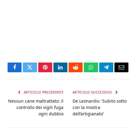
Facebook
Twitter
Pinterest
LinkedIn
Reddit
WhatsApp
Telegram
Email
ARTICOLO PRECEDENTE
ARTICOLO SUCCESSIVO
Nessun cane maltrattato: il
De Leonardis: ‘Subito sotto
controllo dei vigili fuga
con la mostra
ogni dubbio
dell’artigianato’