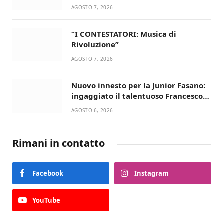
dell’estate!
AGOSTO 7, 2026
“I CONTESTATORI: Musica di
Rivoluzione”
AGOSTO 7, 2026
Nuovo innesto per la Junior Fasano:
ingaggiato il talentuoso Francesco
Lupo Timini
AGOSTO 6, 2026
Rimani in contatto
Facebook
Instagram
YouTube