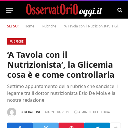
SEI SU:
Home
Rubriche
‘A Tavola con il Nutrizionista’, la Glicemia cosa è e come controllarla
»
»
RUBRICHE
‘A Tavola con il
Nutrizionista’, la Glicemia
cosa è e come controllarla
Settimo appuntamento della rubrica che sancisce il
legame tra il dottor nutrizionista Ezio De Mola e la
nostra redazione
DA
REDAZIONE
MARZO 18, 2019
4 MINUTI DI LETTURA