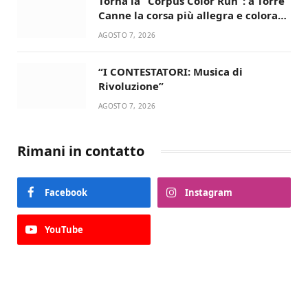
Torna la “Corpus Color Run”: a Torre
Canne la corsa più allegra e colorata
dell’estate!
AGOSTO 7, 2026
“I CONTESTATORI: Musica di
Rivoluzione”
AGOSTO 7, 2026
Rimani in contatto
Facebook
Instagram
YouTube