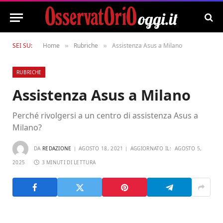
SEI SU:
Home
Rubriche
Assistenza Asus a Milano
»
»
RUBRICHE
Assistenza Asus a Milano
Perché rivolgersi a un centro di assistenza Asus a
Milano?
DA
REDAZIONE
AGOSTO 18, 2021
AGGIORNATO IL:
AGOSTO 5,
2025
3 MINUTI DI LETTURA