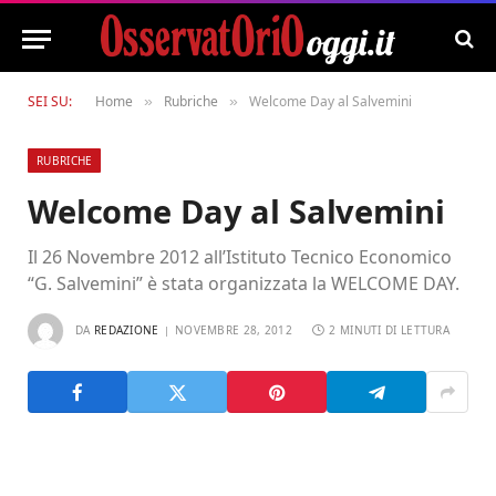
SEI SU:
Home
Rubriche
Welcome Day al Salvemini
»
»
RUBRICHE
Welcome Day al Salvemini
Il 26 Novembre 2012 all’Istituto Tecnico Economico
“G. Salvemini” è stata organizzata la WELCOME DAY.
DA
REDAZIONE
NOVEMBRE 28, 2012
2 MINUTI DI LETTURA