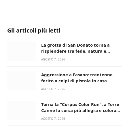
Gli articoli più letti
La grotta di San Donato torna a
risplendere tra fede, natura e
devozione
AGOSTO 7, 2026
Aggressione a Fasano: trentenne
ferito a colpi di pistola in casa
AGOSTO 7, 2026
Torna la “Corpus Color Run”: a Torre
Canne la corsa più allegra e colorata
dell’estate!
AGOSTO 7, 2026